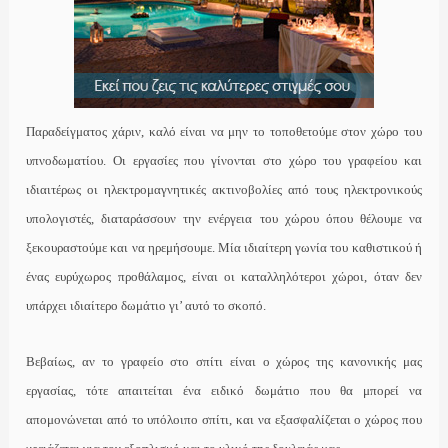
Παραδείγματος χάριν, καλό είναι να μην το τοποθετούμε στον χώρο του
υπνοδωματίου. Οι εργασίες που γίνονται στο χώρο του γραφείου και
ιδιαιτέρως οι ηλεκτρομαγνητικές ακτινοβολίες από τους ηλεκτρονικούς
υπολογιστές, διαταράσσουν την ενέργεια του χώρου όπου θέλουμε να
ξεκουραστούμε και να ηρεμήσουμε. Μία ιδιαίτερη γωνία του καθιστικού ή
ένας ευρύχωρος προθάλαμος, είναι οι καταλληλότεροι χώροι, όταν δεν
υπάρχει ιδιαίτερο δωμάτιο γι’ αυτό το σκοπό.
Βεβαίως, αν το γραφείο στο σπίτι είναι ο χώρος της κανονικής μας
εργασίας, τότε απαιτείται ένα ειδικό δωμάτιο που θα μπορεί να
απομονώνεται από το υπόλοιπο σπίτι, και να εξασφαλίζεται ο χώρος που