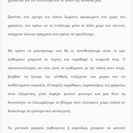
χρειάζεται για τον εξοπλισμό και το υλικό της δουλειάς μας.
Ωστόσο, είτε έχουμε ένα ειδικό δωμάτιο αφιερωμένο στο χώρο του
γραφείου, είτε πρέπει να το εντάξουμε μέσα σε άλλο χώρο του σπιτιού,
υπάρχουν κάποια πράγματα που πρέπει να προσέξουμε.
Θα πρέπει να μελετήσουμε πως θα το τοποθετήσουμε ώστε να μην
καθόμαστε μπροστά σε πόρτες και παράθυρα ή ανάμεσά τους. Ο
προσανατολισμός του έτσι ώστε να καθόμαστε με την πλάτη στον τοίχο,
βοηθάει να έχουμε την αίσθηση «ελέγχου» του χώρου και να
αισθανόμαστε ασφαλείς. Η ύπαρξη παραθύρου, παραπλεύρως του γραφείου
είναι εξαιρετική, γιατί παρέχει φυσικό φωτισμό και μας δίνει τη
δυνατότητα να ξεκουράζουμε το βλέμμα στον εξωτερικό χώρο, ειδικά αν
δουλεύουμε σε ηλεκτρονικό υπολογιστή.
Τα γωνιακά γραφεία (ορθογώνια ή καμπύλα), μπορούν να φανούν