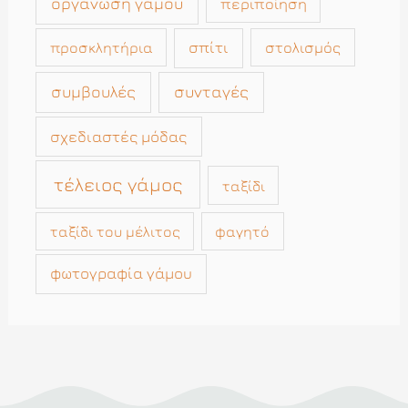
οργάνωση γάμου
περιποίηση
σπίτι
στολισμός
προσκλητήρια
συμβουλές
συνταγές
σχεδιαστές μόδας
τέλειος γάμος
ταξίδι
ταξίδι του μέλιτος
φαγητό
φωτογραφία γάμου