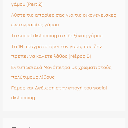
σ
γάμου (Part 2)
η
Λύστε τις απορίες σας για τις οικογενειακές
γ
φωτογραφίες γάμου
ι
Το social distancing στη δεξίωση γάμου
α
Τα 10 πράγματα πριν τον γάμο, που δεν
:
πρέπει να κάνετε λάθος (Μέρος Β)
Εντυπωσιακά Μονόπετρα με χρωματιστούς
πολύτιμους λίθους
Γάμος και Δεξίωση στην εποχή του social
distancing