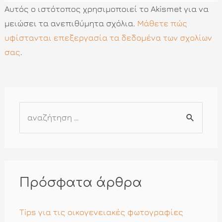
Αυτός ο ιστότοπος χρησιμοποιεί το Akismet για να
μειώσει τα ανεπιθύμητα σχόλια.
Μάθετε πώς
υφίστανται επεξεργασία τα δεδομένα των σχολίων
σας
.
Α
ν
α
ζ
ή
Πρόσφατα άρθρα
τ
η
Tips για τις οικογενειακές φωτογραφίες