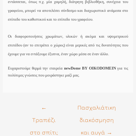
εντάσσεται, όπως π.χ. μία χαμηλή, διάτρητη βιβλιοθήκη, συνέχεια του
γραφείου, μπορεί να αποτελέσει σύνδεσμο και διαχωριστικό ανάμεσα στο
επίπεδο του καθιστικού και το επίπεδο του γραφείου.
Οι διαφοροποιήσεις χρωμάτων, υλικών ή ακόμα και υψομετρικού
επιπέδου (αν το επιτρέπει ο χώρος) είναι μερικές από τις δυνατότητες που
έχουμε για να εντάξουμε έξυπνα, έναν χώρο μέσα σε έναν άλλο.
Ευχαριστούμε θερμά την εταιρεία
newDome BY OIKODOMEIN
για τις
πολύτιμες γνώσεις που μοιράστηκε μαζί μας.
Πλοήγηση
←
Πασχαλιάτικη
άρθρων
Τραπέζι
διακόσμηση
στο σπίτι;
και αυγά
→