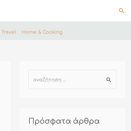
Ανα
 Travel
Home & Cooking
Α
ν
α
ζ
ή
Πρόσφατα άρθρα
τ