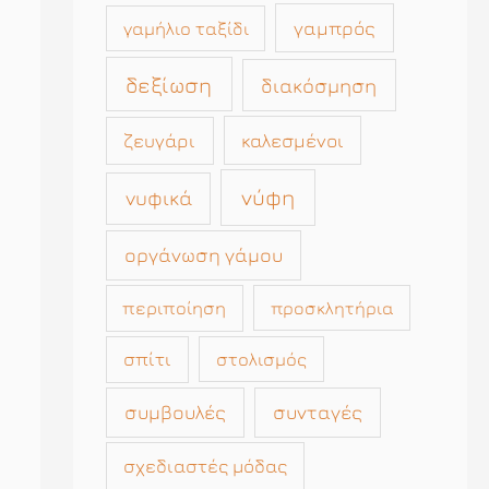
γαμπρός
γαμήλιο ταξίδι
δεξίωση
διακόσμηση
καλεσμένοι
ζευγάρι
νύφη
νυφικά
οργάνωση γάμου
περιποίηση
προσκλητήρια
σπίτι
στολισμός
συμβουλές
συνταγές
σχεδιαστές μόδας