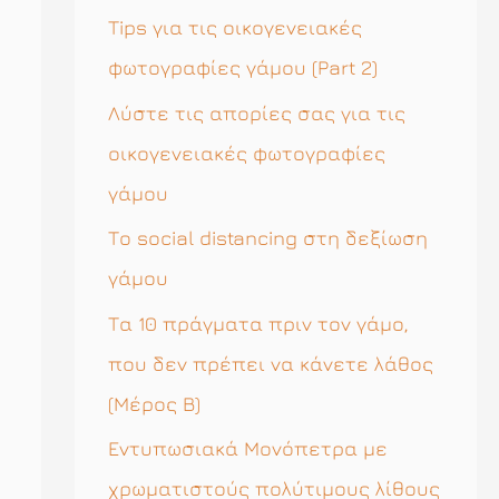
η
Tips για τις οικογενειακές
σ
φωτογραφίες γάμου (Part 2)
η
Λύστε τις απορίες σας για τις
γ
οικογενειακές φωτογραφίες
ι
γάμου
α
Το social distancing στη δεξίωση
:
γάμου
Τα 10 πράγματα πριν τον γάμο,
που δεν πρέπει να κάνετε λάθος
(Μέρος Β)
Εντυπωσιακά Μονόπετρα με
χρωματιστούς πολύτιμους λίθους