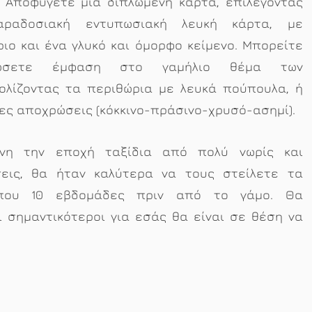
; Αποφύγετε μια διπλωμένη κάρτα, επιλέγοντας
αραδοσιακή εντυπωσιακή λευκή κάρτα, με
ιο και ένα γλυκό και όμορφο κείμενο. Μπορείτε
σετε έμφαση στο γαμήλιο θέμα των
ολίζοντας τα περιθώρια με λευκά πούπουλα, ή
κες αποχρώσεις (κόκκινο-πράσινο-χρυσό-ασημί).
είνη την εποχή ταξίδια από πολύ νωρίς και
σεις, θα ήταν καλύτερα να τους στείλετε τα
ίπου 10 εβδομάδες πριν από το γάμο. Θα
ι σημαντικότεροι για εσάς θα είναι σε θέση να