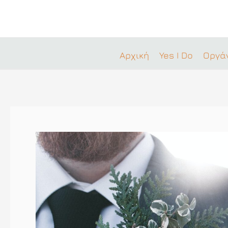
Μετάβαση
στο
περιεχόμενο
Αρχική
Yes I Do
Οργά