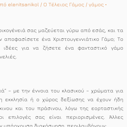
 Από
elenitsanikol
/
Ο Τέλειος Γάμος
/
γάμος
•
 οικογένειά σας μαζεύεται γύρω από εσάς, και τα
ην αποφασίσετε ένα Χριστουγεννιάτικο Γάμο; Το
ς ιδέες για να ζήσετε ένα φανταστικό γάμο
νελιές.
ικά” – με την έννοια του κλασικού – χρώματα για
 η εκκλησία ή o χώρος δεξίωσης να έχουν ήδη
κινου και του πράσινου, λόγω της εορταστικής
οι επιλογές σας είναι περιορισμένες. Άλλες
ην υπάρχουσα διακόσμηση, περιλαμβάνουν: