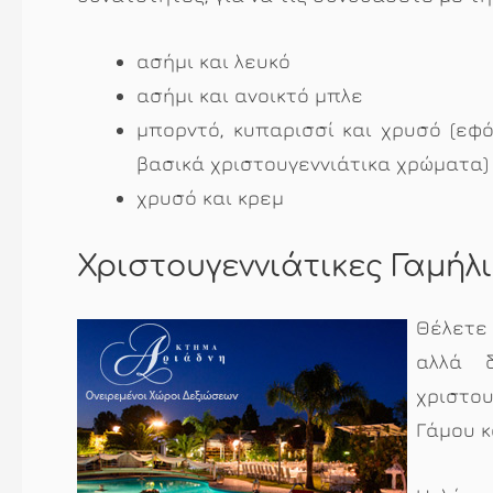
ασήμι και λευκό
ασήμι και ανοικτό μπλε
μπορντό, κυπαρισσί και χρυσό (εφ
βασικά χριστουγεννιάτικα χρώματα)
χρυσό και κρεμ
Χριστουγεννιάτικες Γαμήλ
Θέλετε
αλλά 
χριστο
Γάμου κ