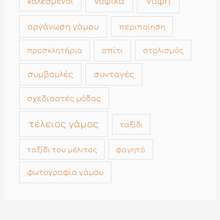
νύφη
νυφικά
καλεσμένοι
οργάνωση γάμου
περιποίηση
σπίτι
στολισμός
προσκλητήρια
συμβουλές
συνταγές
σχεδιαστές μόδας
τέλειος γάμος
ταξίδι
ταξίδι του μέλιτος
φαγητό
φωτογραφία γάμου