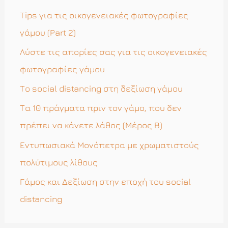
η
Tips για τις οικογενειακές φωτογραφίες
σ
γάμου (Part 2)
η
Λύστε τις απορίες σας για τις οικογενειακές
γ
φωτογραφίες γάμου
ι
Το social distancing στη δεξίωση γάμου
α
Τα 10 πράγματα πριν τον γάμο, που δεν
:
πρέπει να κάνετε λάθος (Μέρος Β)
Εντυπωσιακά Μονόπετρα με χρωματιστούς
πολύτιμους λίθους
Γάμος και Δεξίωση στην εποχή του social
distancing