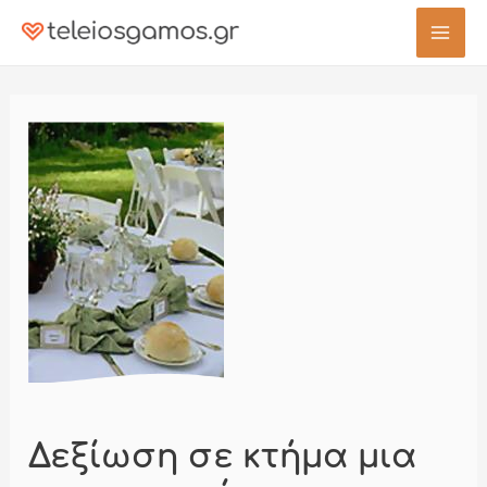
Μετάβαση
στο
Mai
περιεχόμενο
Men
Δεξίωση σε κτήμα μια