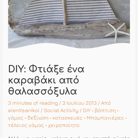
DIY: Φτιάξε ένα
καραβάκι από
θαλασσόξυλα
3 minutes of reading
/ 3 Ιουλίου 2013 / Από
elenitsanikol
/
Social Activity
/
DIY
•
βάπτιση
•
γάμος
•
δεξίωση
•
κατασκευές
•
Μπομπονιέρες
•
τέλειος γάμος
•
χειροποίητο