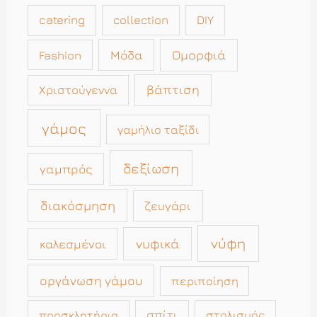
catering
collection
DIY
Μόδα
Ομορφιά
Fashion
βάπτιση
Χριστούγεννα
γάμος
γαμήλιο ταξίδι
δεξίωση
γαμπρός
διακόσμηση
ζευγάρι
νύφη
νυφικά
καλεσμένοι
οργάνωση γάμου
περιποίηση
σπίτι
στολισμός
προσκλητήρια