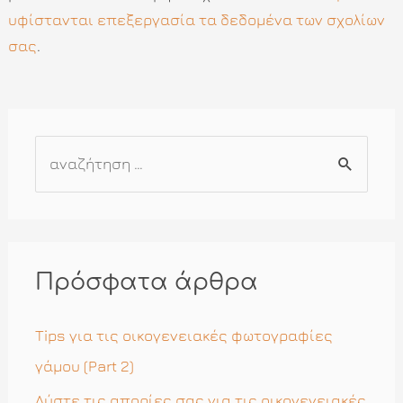
υφίστανται επεξεργασία τα δεδομένα των σχολίων
σας
.
Α
ν
α
ζ
ή
Πρόσφατα άρθρα
τ
η
Tips για τις οικογενειακές φωτογραφίες
σ
γάμου (Part 2)
η
Λύστε τις απορίες σας για τις οικογενειακές