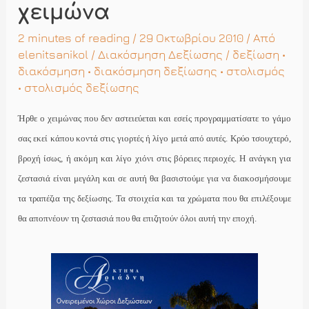
χειμώνα
2 minutes of reading
/ 29 Οκτωβρίου 2010 / Από
elenitsanikol
/
Διακόσμηση Δεξίωσης
/
δεξίωση
•
διακόσμηση
•
διακόσμηση δεξίωσης
•
στολισμός
•
στολισμός δεξίωσης
Ήρθε ο χειμώνας που δεν αστειεύεται και εσείς προγραμματίσατε το γάμο
σας εκεί κάπου κοντά στις γιορτές ή λίγο μετά από αυτές. Κρύο τσουχτερό,
βροχή ίσως, ή ακόμη και λίγο χιόνι στις βόρειες περιοχές. Η ανάγκη για
ζεστασιά είναι μεγάλη και σε αυτή θα βασιστούμε για να διακοσμήσουμε
τα τραπέζια της δεξίωσης. Τα στοιχεία και τα χρώματα που θα επιλέξουμε
θα αποπνέουν τη ζεστασιά που θα επιζητούν όλοι αυτή την εποχή.