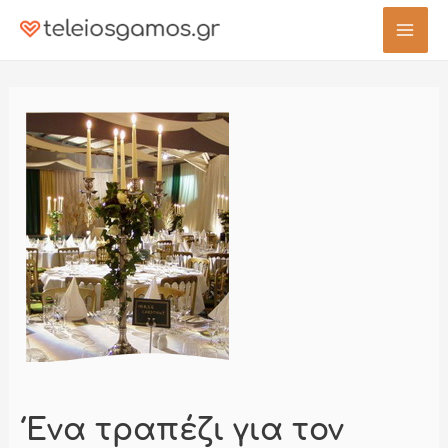
Μετάβαση
στο
Mai
περιεχόμενο
Men
Ένα τραπέζι για τον