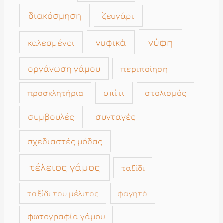
διακόσμηση
ζευγάρι
νύφη
νυφικά
καλεσμένοι
οργάνωση γάμου
περιποίηση
σπίτι
στολισμός
προσκλητήρια
συμβουλές
συνταγές
σχεδιαστές μόδας
τέλειος γάμος
ταξίδι
ταξίδι του μέλιτος
φαγητό
φωτογραφία γάμου