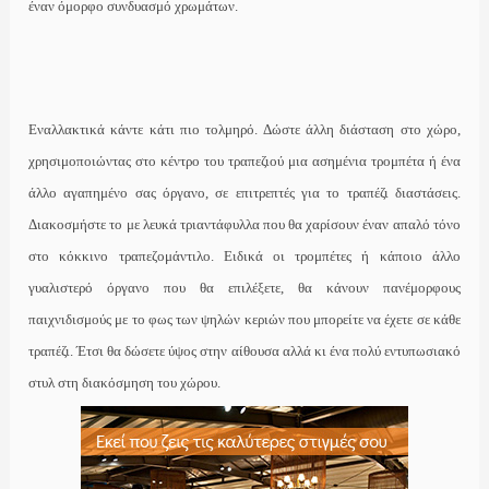
έναν όμορφο συνδυασμό χρωμάτων.
Εναλλακτικά κάντε κάτι πιο τολμηρό. Δώστε άλλη διάσταση στο χώρο,
χρησιμοποιώντας στο κέντρο του τραπεζιού μια ασημένια τρομπέτα ή ένα
άλλο αγαπημένο σας όργανο, σε επιτρεπτές για το τραπέζι διαστάσεις.
Διακοσμήστε το με λευκά τριαντάφυλλα που θα χαρίσουν έναν απαλό τόνο
στο κόκκινο τραπεζομάντιλο. Ειδικά οι τρομπέτες ή κάποιο άλλο
γυαλιστερό όργανο που θα επιλέξετε, θα κάνουν πανέμορφους
παιχνιδισμούς με το φως των ψηλών κεριών που μπορείτε να έχετε σε κάθε
τραπέζι. Έτσι θα δώσετε ύψος στην αίθουσα αλλά κι ένα πολύ εντυπωσιακό
στυλ στη διακόσμηση του χώρου.