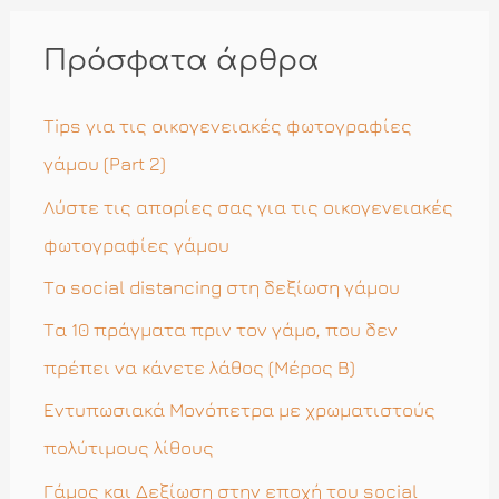
ζ
ή
Πρόσφατα άρθρα
τ
η
Tips για τις οικογενειακές φωτογραφίες
σ
γάμου (Part 2)
η
Λύστε τις απορίες σας για τις οικογενειακές
γ
φωτογραφίες γάμου
ι
Το social distancing στη δεξίωση γάμου
α
Τα 10 πράγματα πριν τον γάμο, που δεν
:
πρέπει να κάνετε λάθος (Μέρος Β)
Εντυπωσιακά Μονόπετρα με χρωματιστούς
πολύτιμους λίθους
Γάμος και Δεξίωση στην εποχή του social