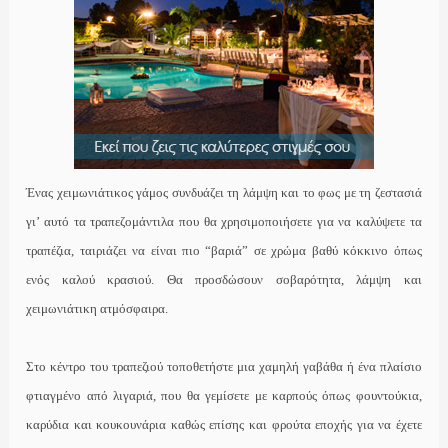
Ένας χειμωνιάτικος γάμος συνδυάζει τη λάμψη και το φως με τη ζεστασιά
γι’ αυτό τα τραπεζομάντιλα που θα χρησιμοποιήσετε για να καλύψετε τα
τραπέζια, ταιριάζει να είναι πιο “βαριά” σε χρώμα βαθύ κόκκινο όπως
ενός καλού κρασιού. Θα προσδώσουν σοβαρότητα, λάμψη και
χειμωνιάτικη ατμόσφαιρα.
Στο κέντρο του τραπεζιού τοποθετήστε μια χαμηλή γαβάθα ή ένα πλαίσιο
φτιαγμένο από λιγαριά, που θα γεμίσετε με καρπούς όπως φουντούκια,
καρύδια και κουκουνάρια καθώς επίσης και φρούτα εποχής για να έχετε