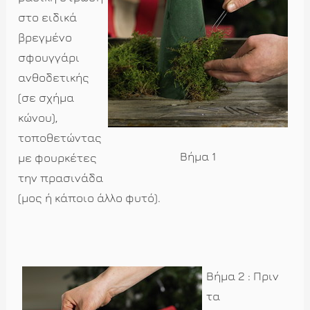
στο ειδικά
βρεγμένο
σφουγγάρι
ανθοδετικής
(σε σχήμα
κώνου),
τοποθετώντας
Βήμα 1
με φουρκέτες
την πρασινάδα
(μος ή κάποιο άλλο φυτό).
Βήμα 2 : Πριν
τα