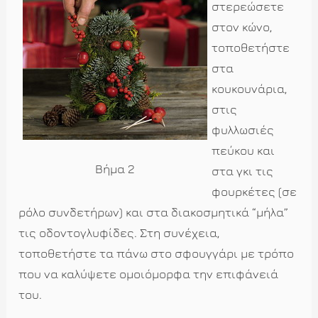
στερεώσετε
στον κώνο,
τοποθετήστε
στα
κουκουνάρια,
στις
φυλλωσιές
πεύκου και
Βήμα 2
στα γκι τις
φουρκέτες (σε
ρόλο συνδετήρων) και στα διακοσμητικά “μήλα”
τις οδοντογλυφίδες. Στη συνέχεια,
τοποθετήστε τα πάνω στο σφουγγάρι με τρόπο
που να καλύψετε ομοιόμορφα την επιφάνειά
του.