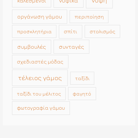
νύφη
νυφικά
καλεσμένοι
οργάνωση γάμου
περιποίηση
σπίτι
στολισμός
προσκλητήρια
συμβουλές
συνταγές
σχεδιαστές μόδας
τέλειος γάμος
ταξίδι
ταξίδι του μέλιτος
φαγητό
φωτογραφία γάμου