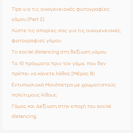
η
Tips για τις οικογενειακές φωτογραφίες
σ
γάμου (Part 2)
η
Λύστε τις απορίες σας για τις οικογενειακές
γ
φωτογραφίες γάμου
ι
Το social distancing στη δεξίωση γάμου
α
Τα 10 πράγματα πριν τον γάμο, που δεν
:
πρέπει να κάνετε λάθος (Μέρος Β)
Εντυπωσιακά Μονόπετρα με χρωματιστούς
πολύτιμους λίθους
Γάμος και Δεξίωση στην εποχή του social
distancing