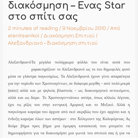
διακόσμηση – Ενας Star
στο σπίτι σας
2 minutes of reading
/ 9 Νοεμβρίου 2010 / Από
elenitsanikol
/
Διακόσμηση Σπιτιού
/
Αλεξανδριανό
•
διακόσμηση σπιτιού
Αλεξανδριανό
Τα μεγάλα πολύχρωμα φύλλα του είναι αυτά που
χαρακτηρίζουν το Αλεξανδριανό ως το πιο δημοφιλές φυτό
μέσα σε γλάστρα παγκοσμίως. Τα Αλεξανδριανά έχουν γίνει απαραίτητα
για την περίοδο των Χριστουγέννων, σε διάφορα μεγέθη – από πολύ μικρά
(mini) αλλά και με ψηλούς βλαστούς – ως διακοσμητικό αντικείμενο,
αλλά και ως δώρο. Το Χριστουγεννιάτικο αστέρι, όπως αλλιώς λέγεται,
έχει τις ρίζες του στην κεντρική Αμερική και το Μεξικό. Αλλά η
παγκόσμια καριέρα του άρχισε από εκεί ακριβώς που έχει αρχίσει και η
ένδοξη καριέρα όλων των αστέρων : στο Χόλιγουντ της Καλιφόρνιας. Ας
δούμε βήμα προς βήμα μια όμορφη κατασκευή που μπορείτε να
δημιουργήσετε για να διακοσμήσει μια γωνιά του σπιτιού σας ή για να