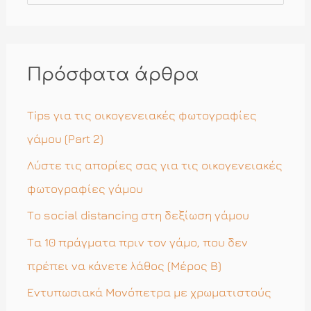
α
ζ
ή
Πρόσφατα άρθρα
τ
η
Tips για τις οικογενειακές φωτογραφίες
σ
γάμου (Part 2)
η
Λύστε τις απορίες σας για τις οικογενειακές
γ
φωτογραφίες γάμου
ι
Το social distancing στη δεξίωση γάμου
α
Τα 10 πράγματα πριν τον γάμο, που δεν
:
πρέπει να κάνετε λάθος (Μέρος Β)
Εντυπωσιακά Μονόπετρα με χρωματιστούς