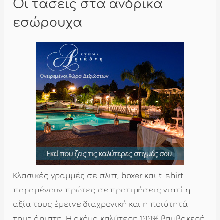
Οι τάσεις στα ανδρικά
εσώρουχα
Κλασικές γραμμές σε σλιπ, boxer και t-shirt
παραμένουν πρώτες σε προτιμήσεις γιατί η
αξία τους έμεινε διαχρονική και η ποιότητά
τους άριστη. Η ακόμα καλύτερη 100% βαμβακερή