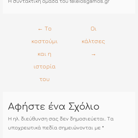
Η συντακτική ομάδα του teleiosgamos.gr
Πλοήγηση
←
Το
Οι
άρθρων
κοστούμι
κάλτσες
και η
→
ιστορία
του
Αφήστε ένα Σχόλιο
Η ηλ. διεύθυνση σας δεν δημοσιεύεται.
Τα
υποχρεωτικά πεδία σημειώνονται με
*