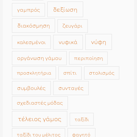
δεξίωση
γαμπρός
διακόσμηση
ζευγάρι
νύφη
νυφικά
καλεσμένοι
οργάνωση γάμου
περιποίηση
σπίτι
στολισμός
προσκλητήρια
συμβουλές
συνταγές
σχεδιαστές μόδας
τέλειος γάμος
ταξίδι
ταξίδι του μέλιτος
φαγητό