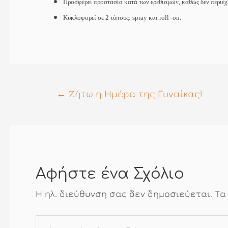
Προσφέρει προστασία κατά των ερεθισμών, καθώς δεν περιέχ
Κυκλοφορεί σε 2 τύπους:
spray
και
roll
–
on
.
Πλοήγηση
←
Ζήτω η Ημέρα της Γυναίκας!
άρθρων
Αφήστε ένα Σχόλιο
Η ηλ. διεύθυνση σας δεν δημοσιεύεται.
Τα
Πληκτρολογήστε