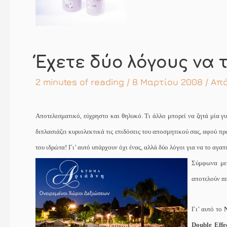
Έχετε δύο λόγους να 
2 minutes of reading
/ 8 Μαρτίου 2008 / Απ
Αποτελεσματικό, εύχρηστο και θηλυκό. Τι άλλο μπορεί να ζητά μία 
διπλασιάζει κυριολεκτικά τις επιδόσεις του αποσμητικού σας, αφού π
του ιδρώτα! Γι’ αυτό υπάρχουν όχι ένας, αλλά δύο λόγοι για να το αγαπ
Σύμφωνα με 
αποτελούν
m
Γι’ αυτό το
Double
Effe