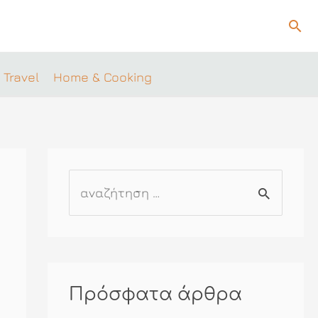
Ανα
 Travel
Home & Cooking
Α
ν
α
ζ
ή
Πρόσφατα άρθρα
τ