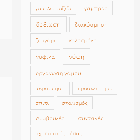
γαμπρός
γαμήλιο ταξίδι
δεξίωση
διακόσμηση
καλεσμένοι
ζευγάρι
νύφη
νυφικά
οργάνωση γάμου
περιποίηση
προσκλητήρια
σπίτι
στολισμός
συμβουλές
συνταγές
σχεδιαστές μόδας