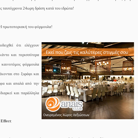
ς ταυτόχρονα
24ωρη δράση κατά του ιδρώτα!
 Η πρωτοποριακή του φόρμουλα!
οδειχθεί ότι ελέγχουν
κάντο και περισσότερα
η καινοτόμος φόρμουλα
τέκονται στο ξυράφι και
ορφα και απαλά
από την
 διαρκεί και παράλληλα
Effect
: