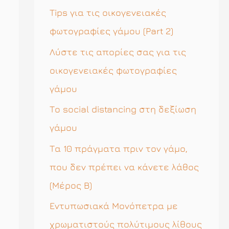
η
Tips για τις οικογενειακές
σ
φωτογραφίες γάμου (Part 2)
η
Λύστε τις απορίες σας για τις
γ
οικογενειακές φωτογραφίες
ι
γάμου
α
Το social distancing στη δεξίωση
:
γάμου
Τα 10 πράγματα πριν τον γάμο,
που δεν πρέπει να κάνετε λάθος
(Μέρος Β)
Εντυπωσιακά Μονόπετρα με
χρωματιστούς πολύτιμους λίθους