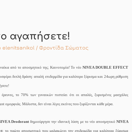
το αγαπήσετε!
ό
elenitsanikol
/
Φροντίδα Σώματος
γυναίκα από το αποσμητικό της; Καινοτομία! Το νέο
NIVEA
DOUBLE
EFFECT
ροσφέρει διπλή δράση: απαλή επιδερμίδα για καλύτερο ξύρισμα και 24ωρη ρύθμιση
ήσετε!
έρευνες, το 70% των γυναικών πιστεύει ότι οι απαλές, ξυρισμένες μασχάλες
ust
ομορφιάς. Μάλιστα, δεν είναι λίγες εκείνες που ξυρίζονται κάθε μέρα.
NIVEA
Deodorant
δημιούργησε την ιδανική λύση με το νέο αποσμητικό
NIVEA
ct
: το πρώτο αποσμητικό που
μαλακώνει την επιδερμίδα για καλύτερο ξύρισμα