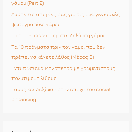
σ
γάμου (Part 2)
η
Λύστε τις απορίες σας για τις οικογενειακές
γ
φωτογραφίες γάμου
ι
Το social distancing στη δεξίωση γάμου
α
Τα 10 πράγματα πριν τον γάμο, που δεν
:
πρέπει να κάνετε λάθος (Μέρος Β)
Εντυπωσιακά Μονόπετρα με χρωματιστούς
πολύτιμους λίθους
Γάμος και Δεξίωση στην εποχή του social
distancing