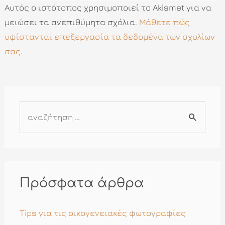
Αυτός ο ιστότοπος χρησιμοποιεί το Akismet για να
μειώσει τα ανεπιθύμητα σχόλια.
Μάθετε πώς
υφίστανται επεξεργασία τα δεδομένα των σχολίων
σας
.
Α
ν
α
ζ
ή
Πρόσφατα άρθρα
τ
η
Tips για τις οικογενειακές φωτογραφίες