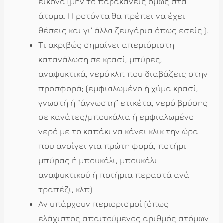
εικόνα (μην το παρακάνεις όμως στα
άτομα. H ροτόντα θα πρέπει να έχει
θέσεις και γι’ άλλα ζευγάρια όπως εσείς ).
Τι ακριβώς σημαίνει απεριόριστη
κατανάλωση σε κρασί, μπύρες,
αναψυκτικά, νερό κλπ που διαβάζεις στην
προσφορά; (εμφιαλωμένο ή χύμα κρασί,
γνωστή ή “άγνωστη” ετικέτα, νερό βρύσης
σε κανάτες/μπουκάλια ή εμφιαλωμένο
νερό με το καπάκι να κάνει κλικ την ώρα
που ανοίγει για πρώτη φορά, ποτήρι
μπύρας ή μπουκάλι, μπουκάλι
αναψυκτικού ή ποτήρια περαστά ανά
τραπέζι, κλπ)
Αν υπάρχουν περιορισμοί (όπως
ελάχιστος απαιτούμενος αριθμός ατόμων