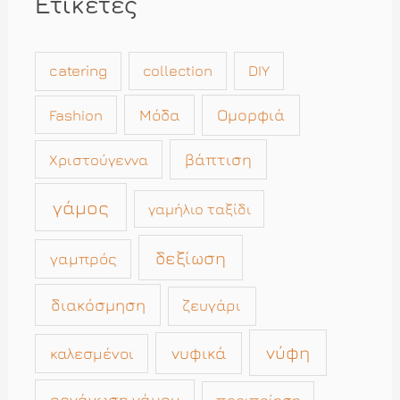
Ετικέτες
catering
collection
DIY
Μόδα
Ομορφιά
Fashion
βάπτιση
Χριστούγεννα
γάμος
γαμήλιο ταξίδι
δεξίωση
γαμπρός
διακόσμηση
ζευγάρι
νύφη
νυφικά
καλεσμένοι
οργάνωση γάμου