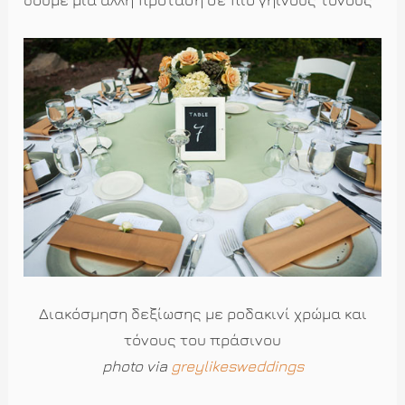
δούμε μια άλλη πρόταση σε πιο γήινους τόνους
Διακόσμηση δεξίωσης με ροδακινί χρώμα και
τόνους του πράσινου
photo via
greylikesweddings