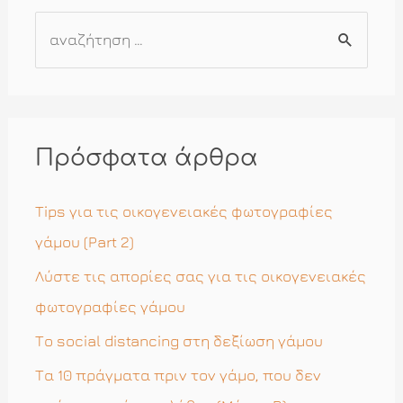
Α
ν
α
ζ
ή
Πρόσφατα άρθρα
τ
η
Tips για τις οικογενειακές φωτογραφίες
σ
γάμου (Part 2)
η
Λύστε τις απορίες σας για τις οικογενειακές
γ
φωτογραφίες γάμου
ι
Το social distancing στη δεξίωση γάμου
α
Τα 10 πράγματα πριν τον γάμο, που δεν
: