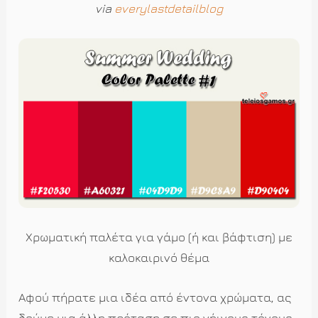
via
everylastdetailblog
Χρωματική παλέτα για γάμο (ή και βάφτιση) με
καλοκαιρινό θέμα
Αφού πήρατε μια ιδέα από έντονα χρώματα, ας