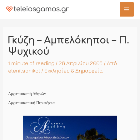
Μετάβαση
στο
Mai
περιεχόμενο
Men
Γκύζη – Αμπελόκηποι – Π.
Ψυχικού
1 minute of reading
/ 26 Απριλίου 2005 / Από
elenitsanikol
/
Εκκλησίες & Δημαρχεία
Αρχιεπισκοπή Αθηνών
Αρχιεπισκοπική Περιφέρεια