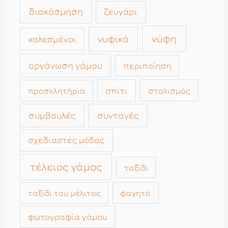
διακόσμηση
ζευγάρι
νύφη
νυφικά
καλεσμένοι
οργάνωση γάμου
περιποίηση
σπίτι
στολισμός
προσκλητήρια
συμβουλές
συνταγές
σχεδιαστές μόδας
τέλειος γάμος
ταξίδι
ταξίδι του μέλιτος
φαγητό
φωτογραφία γάμου