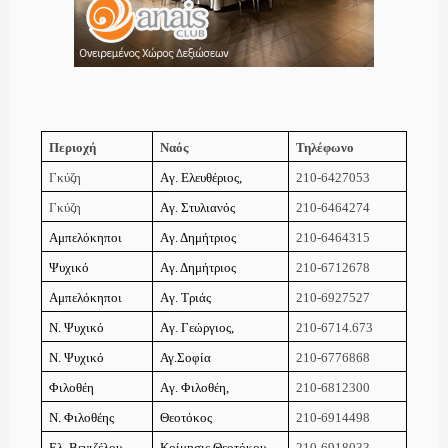
Περιοχή
Ναός
Τηλέφωνο
Γκύζη
Aγ. Eλευθέριος,
210-6427053
Γκύζη
Aγ. Στυλιανός
210-6464274
Aμπελόκηποι
Aγ. Δημήτριος
210-6464315
Ψυχικό
Aγ. Δημήτριος
210-6712678
Aμπελόκηποι
Aγ. Tριάς
210-6927527
N. Ψυχικό
Aγ. Γεώργιος,
210-6714.673
N. Ψυχικό
Αγ.Σοφία
210-6776868
Φιλοθέη
Aγ. Φιλοθέη,
210-6812300
N. Φιλοθέης
Θεοτόκος
210-6914498
Eλ. Bενιζέλου
Kοίμησις Θεοτόκου
210-6918033