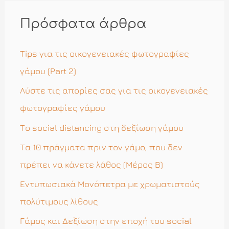
ζ
ή
Πρόσφατα άρθρα
τ
η
Tips για τις οικογενειακές φωτογραφίες
σ
γάμου (Part 2)
η
Λύστε τις απορίες σας για τις οικογενειακές
γ
φωτογραφίες γάμου
ι
Το social distancing στη δεξίωση γάμου
α
Τα 10 πράγματα πριν τον γάμο, που δεν
:
πρέπει να κάνετε λάθος (Μέρος Β)
Εντυπωσιακά Μονόπετρα με χρωματιστούς
πολύτιμους λίθους
Γάμος και Δεξίωση στην εποχή του social