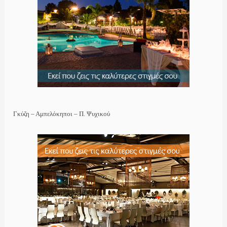
Γκύζη – Αμπελόκηποι – Π. Ψυχικού