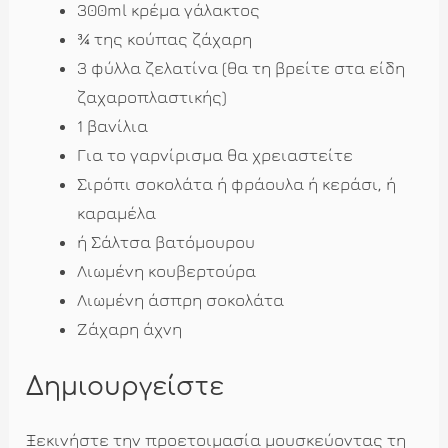
300ml κρέμα γάλακτος
¾ της κούπας ζάχαρη
3 φύλλα ζελατίνα (θα τη βρείτε στα είδη
ζαχαροπλαστικής)
1 βανίλια
Για το γαρνίρισμα θα χρειαστείτε
Σιρόπι σοκολάτα ή φράουλα ή κεράσι, ή
καραμέλα
ή Σάλτσα βατόμουρου
Λιωμένη κουβερτούρα
Λιωμένη άσπρη σοκολάτα
Ζάχαρη άχνη
Δημιουργείστε
Ξεκινήστε την προετοιμασία μουσκεύοντας τη