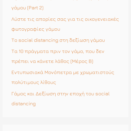
σ
γάμου (Part 2)
η
Λύστε τις απορίες σας για τις οικογενειακές
γ
φωτογραφίες γάμου
ι
Το social distancing στη δεξίωση γάμου
α
Τα 10 πράγματα πριν τον γάμο, που δεν
:
πρέπει να κάνετε λάθος (Μέρος Β)
Εντυπωσιακά Μονόπετρα με χρωματιστούς
πολύτιμους λίθους
Γάμος και Δεξίωση στην εποχή του social
distancing