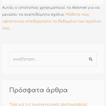
Αυτός ο ιστότοπος χρησιμοποιεί το Akismet για να
μειώσει τα ανεπιθύμητα σχόλια.
Μάθετε πώς
υφίστανται επεξεργασία τα δεδομένα των σχολίων
σας
.
Α
ν
α
ζ
ή
Πρόσφατα άρθρα
τ
η
Tips για τις οικογενειακές φωτογραφίες