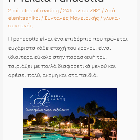
2 minutes of reading
/ 24 Ιουνίου 2021 / Από
elenitsanikol
/
Συνταγές Μαγειρικής
/
γλυκά
•
συνταγές
Η panacotta είναι ένα επιδόρπιο που τρώγεται
ευχάριστα κάθε εποχή του χρόνου, είναι
ιδιαίτερα εύκολο στην παρασκευή του,
ταιριάζει με πολλά διαφορετικά μενού και
αρέσει πολύ, ακόμη και στα παιδιά.