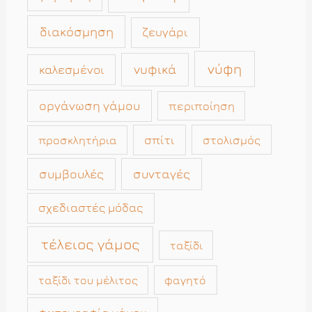
διακόσμηση
ζευγάρι
νύφη
νυφικά
καλεσμένοι
οργάνωση γάμου
περιποίηση
σπίτι
στολισμός
προσκλητήρια
συμβουλές
συνταγές
σχεδιαστές μόδας
τέλειος γάμος
ταξίδι
ταξίδι του μέλιτος
φαγητό