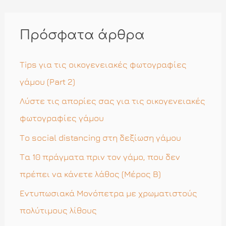
ζ
ή
Πρόσφατα άρθρα
τ
η
Tips για τις οικογενειακές φωτογραφίες
σ
γάμου (Part 2)
η
Λύστε τις απορίες σας για τις οικογενειακές
γ
φωτογραφίες γάμου
ι
Το social distancing στη δεξίωση γάμου
α
Τα 10 πράγματα πριν τον γάμο, που δεν
:
πρέπει να κάνετε λάθος (Μέρος Β)
Εντυπωσιακά Μονόπετρα με χρωματιστούς
πολύτιμους λίθους