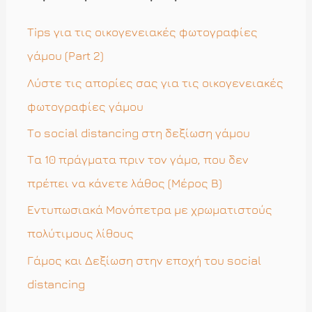
τ
η
Tips για τις οικογενειακές φωτογραφίες
σ
γάμου (Part 2)
η
Λύστε τις απορίες σας για τις οικογενειακές
γ
φωτογραφίες γάμου
ι
Το social distancing στη δεξίωση γάμου
α
Τα 10 πράγματα πριν τον γάμο, που δεν
:
πρέπει να κάνετε λάθος (Μέρος Β)
Εντυπωσιακά Μονόπετρα με χρωματιστούς
πολύτιμους λίθους
Γάμος και Δεξίωση στην εποχή του social
distancing