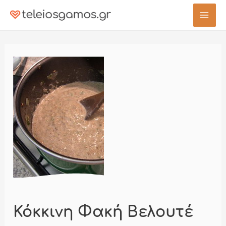
Μετάβαση
στο
Mai
περιεχόμενο
Men
Κόκκινη Φακή Βελουτέ