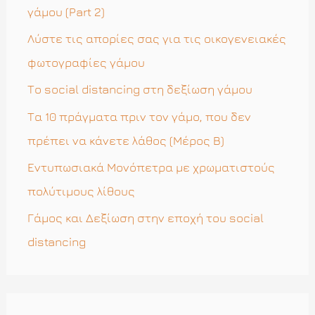
σ
γάμου (Part 2)
η
Λύστε τις απορίες σας για τις οικογενειακές
γ
φωτογραφίες γάμου
ι
Το social distancing στη δεξίωση γάμου
α
Τα 10 πράγματα πριν τον γάμο, που δεν
:
πρέπει να κάνετε λάθος (Μέρος Β)
Εντυπωσιακά Μονόπετρα με χρωματιστούς
πολύτιμους λίθους
Γάμος και Δεξίωση στην εποχή του social
distancing