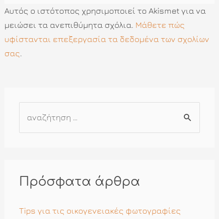
Αυτός ο ιστότοπος χρησιμοποιεί το Akismet για να
μειώσει τα ανεπιθύμητα σχόλια.
Μάθετε πώς
υφίστανται επεξεργασία τα δεδομένα των σχολίων
σας
.
Α
ν
α
ζ
ή
Πρόσφατα άρθρα
τ
η
Tips για τις οικογενειακές φωτογραφίες