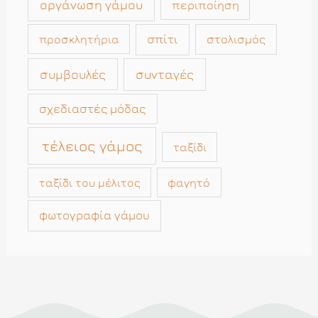
οργάνωση γάμου
περιποίηση
σπίτι
στολισμός
προσκλητήρια
συμβουλές
συνταγές
σχεδιαστές μόδας
τέλειος γάμος
ταξίδι
ταξίδι του μέλιτος
φαγητό
φωτογραφία γάμου