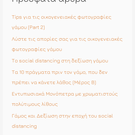
τ
η
Tips για τις οικογενειακές φωτογραφίες
σ
γάμου (Part 2)
η
Λύστε τις απορίες σας για τις οικογενειακές
γ
φωτογραφίες γάμου
ι
Το social distancing στη δεξίωση γάμου
α
Τα 10 πράγματα πριν τον γάμο, που δεν
:
πρέπει να κάνετε λάθος (Μέρος Β)
Εντυπωσιακά Μονόπετρα με χρωματιστούς
πολύτιμους λίθους
Γάμος και Δεξίωση στην εποχή του social
distancing