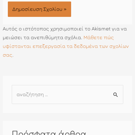
Αυτός ο ιστότοπος χρησιμοποιεί το Akismet για να
μειώσει τα ανεπιθύμητα σχόλια.
Μάθετε πώς
υφίστανται επεξεργασία τα δεδομένα των σχολίων
σας
.
Α
ν
α
ζ
ή
Πρόσφατα άρθρα