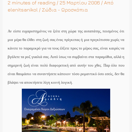
2 minutes of reading
/ 25 Μαρτίου 2006 / Από
elenitsanikol
/
Ζώδια - Ωροσκόπια
Αν είστε ευχαριστημένος να ζείτε στη χώρα της αυταπάτης, πεισμένος ότι
μια μέρα θα έλθει στη ζωή σας ένας πρίγκιπας ή μια πριγκίπισσα χωρίς να
κάνετε το παραμικρό για να τους έλξετε προς το μέρος σας, είναι καιρός να
βγάλετε τα ροζ γυαλιά σας. Αυτό ίσως να συμβαίνει στα παραμύθια, αλλά η
σημερινή ζωή είναι πολύ διαφορετική από αυτήν του χθες. Παρ όλο που
είναι θαυμάσιο να συναντήσετε κάποιον τόσο ρομαντικό όσο εσείς, δεν θα
βλάψει να αποκτήσετε λίγη κοινή λογική.