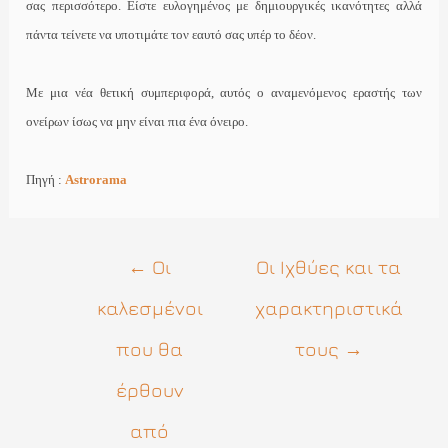
σας περισσότερο. Είστε ευλογημένος με δημιουργικές ικανότητες αλλά
πάντα τείνετε να υποτιμάτε τον εαυτό σας υπέρ το δέον.
Με μια νέα θετική συμπεριφορά, αυτός ο αναμενόμενος εραστής των
ονείρων ίσως να μην είναι πια ένα όνειρο.
Πηγή :
Astrorama
Πλοήγηση
←
Οι
Οι Ιχθύες και τα
άρθρων
καλεσμένοι
χαρακτηριστικά
που θα
τους
→
έρθουν
από