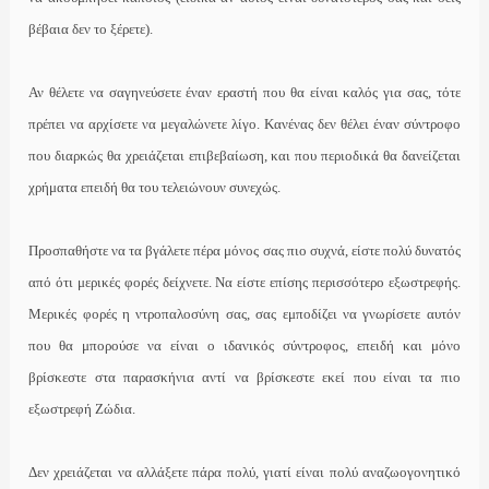
βέβαια δεν το ξέρετε).
Αν θέλετε να σαγηνεύσετε έναν εραστή που θα είναι καλός για σας, τότε
πρέπει να αρχίσετε να μεγαλώνετε λίγο. Κανένας δεν θέλει έναν σύντροφο
που διαρκώς θα χρειάζεται επιβεβαίωση, και που περιοδικά θα δανείζεται
χρήματα επειδή θα του τελειώνουν συνεχώς.
Προσπαθήστε να τα βγάλετε πέρα μόνος σας πιο συχνά, είστε πολύ δυνατός
από ότι μερικές φορές δείχνετε. Να είστε επίσης περισσότερο εξωστρεφής.
Μερικές φορές η ντροπαλοσύνη σας, σας εμποδίζει να γνωρίσετε αυτόν
που θα μπορούσε να είναι ο ιδανικός σύντροφος, επειδή και μόνο
βρίσκεστε στα παρασκήνια αντί να βρίσκεστε εκεί που είναι τα πιο
εξωστρεφή Ζώδια.
Δεν χρειάζεται να αλλάξετε πάρα πολύ, γιατί είναι πολύ αναζωογονητικό