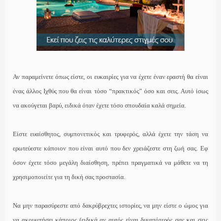
Αν παραμείνετε όπως είστε, οι ευκαιρίες για να έχετε έναν εραστή θα είναι
ένας άλλος Ιχθύς που θα είναι τόσο “πρακτικός” όσο και σεις. Αυτό ίσως
να ακούγεται βαρύ, ειδικά όταν έχετε τόσο σπουδαία καλά σημεία.
Είστε ευαίσθητος, συμπονετικός και τρυφερός, αλλά έχετε την τάση να
ερωτεύεστε κάποιον που είναι αυτό που δεν χρειάζεστε στη ζωή σας. Εφ
όσον έχετε τόσο μεγάλη διαίσθηση, πρέπει πραγματικά να μάθετε να τη
χρησιμοποιείτε για τη δική σας προστασία.
Να μην παρασύρεστε από δακρύβρεχτες ιστορίες, να μην είστε ο ώμος για
να ακουμπήσει κάποιος (ειδικά αν αυτός είναι δυνατότερός σας και σεις