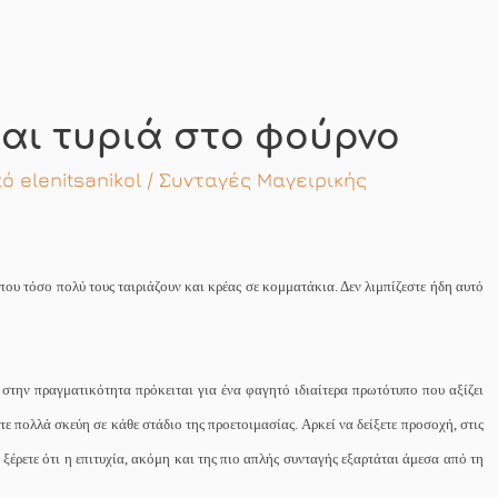
και τυριά στο φούρνο
πό
elenitsanikol
/
Συνταγές Μαγειρικής
ου τόσο πολύ τους ταιριάζουν και κρέας σε κομματάκια. Δεν λιμπίζεστε ήδη αυτό
 στην πραγματικότητα πρόκειται για ένα φαγητό ιδιαίτερα πρωτότυπο που αξίζει
τε πολλά σκεύη σε κάθε στάδιο της προετοιμασίας. Αρκεί να δείξετε προσοχή, στις
 ξέρετε ότι η επιτυχία, ακόμη και της πιο απλής συνταγής εξαρτάται άμεσα από τη