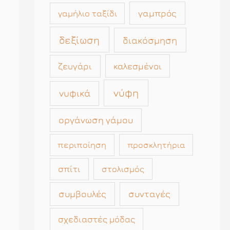
γαμπρός
γαμήλιο ταξίδι
δεξίωση
διακόσμηση
καλεσμένοι
ζευγάρι
νύφη
νυφικά
οργάνωση γάμου
περιποίηση
προσκλητήρια
σπίτι
στολισμός
συμβουλές
συνταγές
σχεδιαστές μόδας