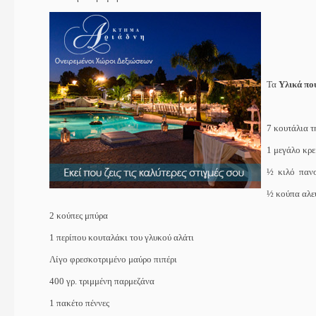
Τα
Υλικά που
7 κουτάλια 
1 μεγάλο κρ
½
κιλό
πανσ
½ κούπα αλεύ
2 κούπες μπύρα
1 περίπου κουταλάκι του γλυκού αλάτι
Λίγο
φρεσκοτριμένο
μαύρο
πιπέρι
400 γρ. τριμμένη παρμεζάνα
1 πακέτο πέννες