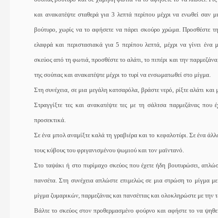
και ανακατέψτε σταθερά για 3 λεπτά περίπου μέχρι να ενωθεί σαν μ
βούτυρο, χωρίς να το αφήσετε να πάρει σκούρο χρώμα. Προσθέστε τ
ελαφρά και περιστασιακά για 5 περίπου λεπτά, μέχρι να γίνει ένα 
σκεύος από τη φωτιά, προσθέστε το αλάτι, το πιπέρι και την παρμεζάνα
της σούπας και ανακατέψτε μέχρι το τυρί να ενσωματωθεί στο μίγμα.
Στη συνέχεια, σε μια μεγάλη κατσαρόλα, βράστε νερό, ρίξτε αλάτι κα
Στραγγίξτε τες και ανακατέψτε τες με τη σάλτσα παρμεζάνας που έ
προσεκτικά.
Σε ένα μπολ αναμίξτε καλά τη γραβιέρα και το κεφαλοτύρι. Σε ένα άλλ
τους κύβους του φριγανισμένου ψωμιού και τον μαϊντανό.
Στο ταψάκι ή στο πυρίμαχο σκεύος που έχετε ήδη βουτυρώσει, απλώστ
πανσέτα. Στη συνέχεια απλώστε επιμελώς σε μια στρώση το μίγμα με
μίγμα ζυμαρικών, παρμεζάνας και πανσέττας και ολοκληρώστε με την 
Βάλτε το σκεύος στον προθερμασμένο φούρνο και αφήστε το να ψηθεί