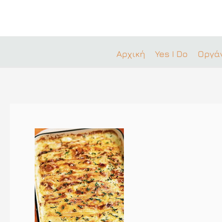
Μετάβαση
στο
περιεχόμενο
Αρχική
Yes I Do
Οργά