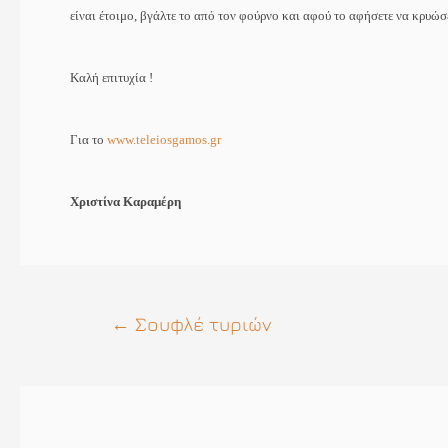
είναι έτοιμο, βγάλτε το από τον φούρνο και αφού το αφήσετε να κρυώσει
Καλή επιτυχία !
Για το
www.teleiosgamos.gr
Χριστίνα Καραμέρη
Πλοήγηση
←
Σουφλέ τυριών
άρθρων