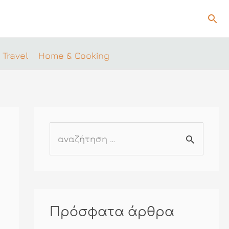
Ανα
 Travel
Home & Cooking
Α
ν
α
ζ
ή
Πρόσφατα άρθρα
τ