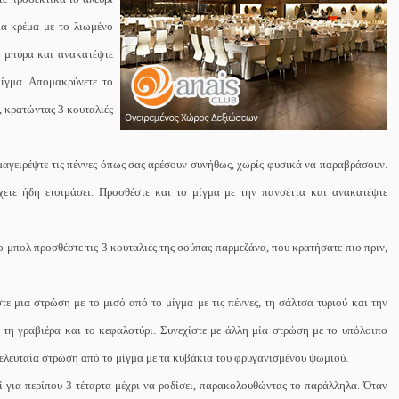
ια κρέμα με το λιωμένο
η μπύρα και ανακατέψτε
μίγμα. Απομακρύνετε το
, κρατώντας 3 κουταλιές
ι μαγειρέψτε τις πέννες όπως σας αρέσουν συνήθως, χωρίς φυσικά να παραβράσουν.
χετε ήδη ετοιμάσει. Προσθέστε και το μίγμα με την πανσέττα και ανακατέψτε
ο μπολ προσθέστε τις 3 κουταλιές της σούπας παρμεζάνα, που κρατήσατε πιο πριν,
ε μια στρώση με το μισό από το μίγμα με τις πέννες, τη σάλτσα τυριού και την
 τη γραβιέρα και το κεφαλοτύρι. Συνεχίστε με άλλη μία στρώση με το υπόλοιπο
τελευταία στρώση από το μίγμα με τα κυβάκια του φρυγανισμένου ψωμιού.
 για περίπου 3 τέταρτα μέχρι να ροδίσει, παρακολουθώντας το παράλληλα. Όταν