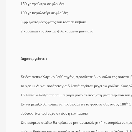
150 γρ γραβιέρα σε φλούδες
100 γρ κεφαλοτύρι σε φλούδες
3 φρυγανισμένες φέτες του τοστ σε κύβους
2 κουτάλια της σούπας ψιλοκομμένο μαϊντανό
Δημιουργείστε :
Σε ένα αντικολλητικό βαθύ τηγάνι, προσθέστε 3 κουτάλια της σούπας 
το κρεμμύδι και σοτάρετε για 5 λεπτά περίπου μέχρι να ροδίσει ελαφρ
15 λεπτά, αλλάζοντάς τα μια φορά μόνο πλευρά, στη μέση περίπου του 
ο
Εν τω μεταξύ θα πρέπει να προθερμάνετε το φούρνο σας στους 180
C
βούτυρο ένα πυρίμαχο σκεύος ή ένα ταψάκι.
Στο επόμενο στάδιο θα πρέπει σε μια αντικολλητική κατσαρόλα να προ
σούπας βούτυρο και σε χαμηλή φωτιά να το αφήσετε το να λιώσει. Ρίξ