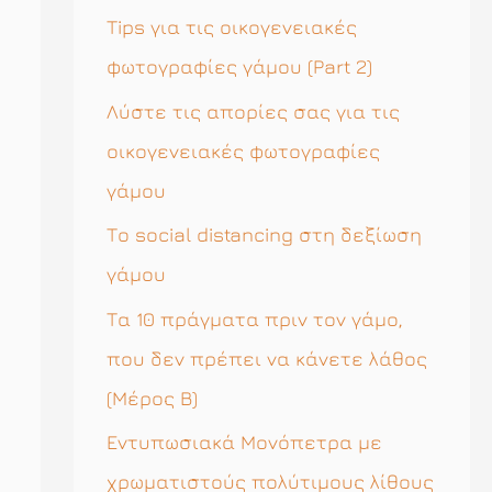
η
Tips για τις οικογενειακές
σ
φωτογραφίες γάμου (Part 2)
η
Λύστε τις απορίες σας για τις
γ
οικογενειακές φωτογραφίες
ι
γάμου
α
Το social distancing στη δεξίωση
:
γάμου
Τα 10 πράγματα πριν τον γάμο,
που δεν πρέπει να κάνετε λάθος
(Μέρος Β)
Εντυπωσιακά Μονόπετρα με
χρωματιστούς πολύτιμους λίθους