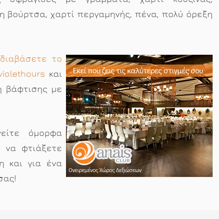
η βούρτσα, χαρτί περγαμηνής, πένα, πολύ όρεξη
 διαβάσετε το
iolethours
και
ή βάφτισης με
γείτε όμορφα
ε να φτιάξετε
η και για ένα
σας!