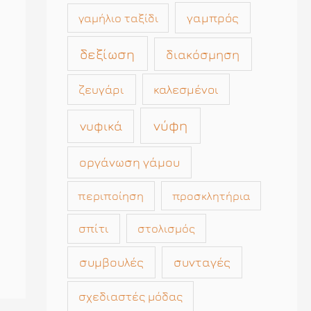
γαμπρός
γαμήλιο ταξίδι
δεξίωση
διακόσμηση
καλεσμένοι
ζευγάρι
νύφη
νυφικά
οργάνωση γάμου
περιποίηση
προσκλητήρια
σπίτι
στολισμός
συμβουλές
συνταγές
σχεδιαστές μόδας