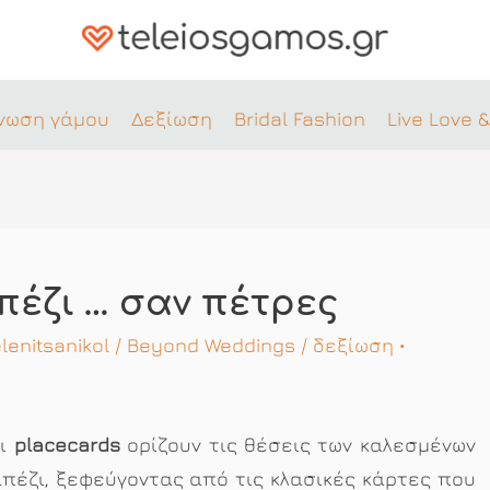
νωση γάμου
Δεξίωση
Bridal Fashion
Live Love &
απέζι … σαν πέτρες
lenitsanikol
/
Beyond Weddings
/
δεξίωση
•
οι
placecards
ορίζουν τις θέσεις των καλεσμένων
πέζι, ξεφεύγοντας από τις κλασικές κάρτες που