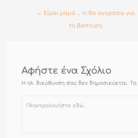
Πλοήγηση
←
Είμαι μαμά … τι θα αγοράσω για
άρθρων
τη βάπτιση;
Αφήστε ένα Σχόλιο
Η ηλ. διεύθυνση σας δεν δημοσιεύεται.
Τα
Πληκτρολογήστε
εδώ..