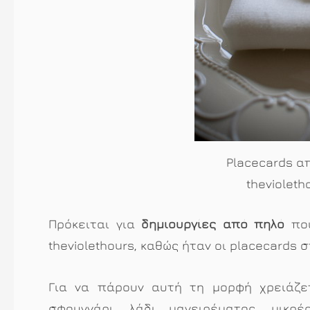
Placecards α
theviolet
Πρόκειται για
δημιουργίες από πηλό
που
theviolethours, καθώς ήταν οι placecards 
Για να πάρουν αυτή τη μορφή χρειάζετ
σφουγγάρι, λάδι μαγειρέματος, μικρ