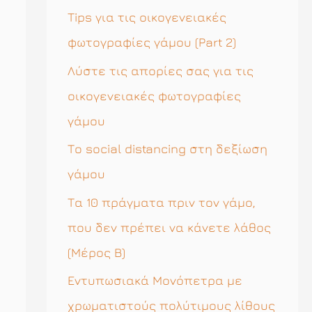
η
Tips για τις οικογενειακές
σ
φωτογραφίες γάμου (Part 2)
η
Λύστε τις απορίες σας για τις
γ
οικογενειακές φωτογραφίες
ι
γάμου
α
Το social distancing στη δεξίωση
:
γάμου
Τα 10 πράγματα πριν τον γάμο,
που δεν πρέπει να κάνετε λάθος
(Μέρος Β)
Εντυπωσιακά Μονόπετρα με
χρωματιστούς πολύτιμους λίθους