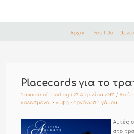
Μετάβαση
στο
περιεχόμενο
Αρχική
Yes I Do
Οργά
Placecards για το τρ
1 minute of reading
/ 21 Απριλίου 2011 / Από
e
καλεσμένοι
•
νύφη
•
οργάνωση γάμου
Αυτές 
στο τρα