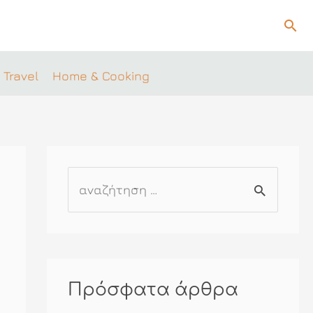
Ανα
 Travel
Home & Cooking
Α
ν
α
ζ
ή
Πρόσφατα άρθρα
τ