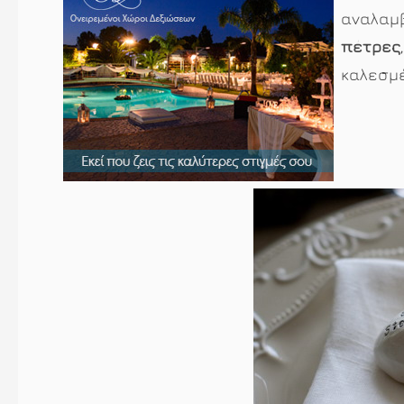
αναλαμ
πέτρες
καλεσμέ