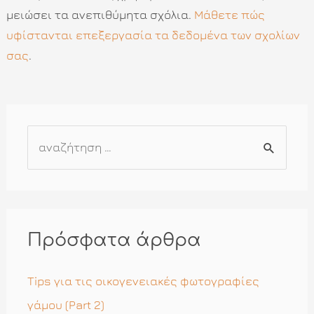
μειώσει τα ανεπιθύμητα σχόλια.
Μάθετε πώς
υφίστανται επεξεργασία τα δεδομένα των σχολίων
σας
.
Α
ν
α
ζ
ή
Πρόσφατα άρθρα
τ
η
Tips για τις οικογενειακές φωτογραφίες
σ
γάμου (Part 2)