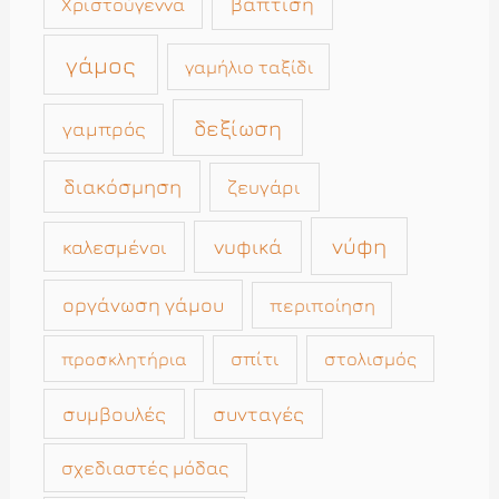
βάπτιση
Χριστούγεννα
γάμος
γαμήλιο ταξίδι
δεξίωση
γαμπρός
διακόσμηση
ζευγάρι
νύφη
νυφικά
καλεσμένοι
οργάνωση γάμου
περιποίηση
σπίτι
στολισμός
προσκλητήρια
συμβουλές
συνταγές
σχεδιαστές μόδας