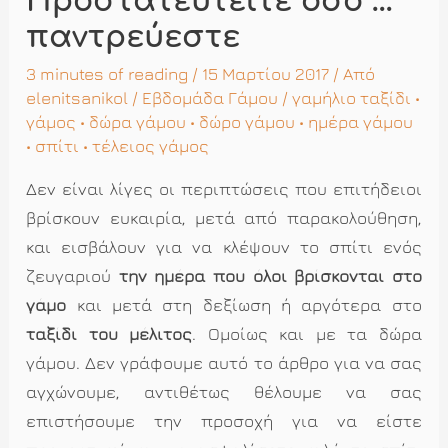
Προστατευτείτε όσο …
παντρεύεστε
3 minutes of reading
/ 15 Μαρτίου 2017 / Από
elenitsanikol
/
Εβδομάδα Γάμου
/
γαμήλιο ταξίδι
•
γάμος
•
δώρα γάμου
•
δώρο γάμου
•
ημέρα γάμου
•
σπίτι
•
τέλειος γάμος
Δεν είναι λίγες οι περιπτώσεις που επιτήδειοι
βρίσκουν ευκαιρία, μετά από παρακολούθηση,
και εισβάλουν για να κλέψουν το σπίτι ενός
ζευγαριού
την ημέρα που όλοι βρίσκονται στο
γάμο
και μετά στη δεξίωση ή αργότερα στο
ταξίδι του μέλιτος
. Ομοίως και με τα δώρα
γάμου. Δεν γράφουμε αυτό το άρθρο για να σας
αγχώνουμε, αντιθέτως θέλουμε να σας
επιστήσουμε την προσοχή για να είστε