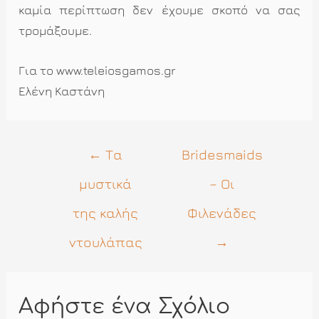
καμία περίπτωση δεν έχουμε σκοπό να σας
τρομάξουμε
.
Για το www.teleiosgamos.gr
Ελένη Καστάνη
Πλοήγηση
←
Τα
Bridesmaids
άρθρων
μυστικά
– Οι
της καλής
Φιλενάδες
ντουλάπας
→
Αφήστε ένα Σχόλιο