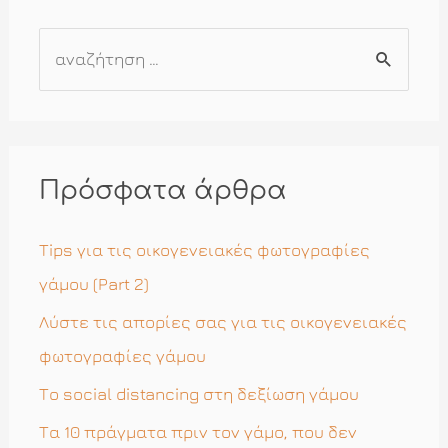
Α
ν
α
ζ
ή
Πρόσφατα άρθρα
τ
η
Tips για τις οικογενειακές φωτογραφίες
σ
γάμου (Part 2)
η
Λύστε τις απορίες σας για τις οικογενειακές
γ
φωτογραφίες γάμου
ι
Το social distancing στη δεξίωση γάμου
α
Τα 10 πράγματα πριν τον γάμο, που δεν