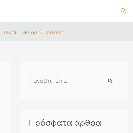
Ανα
 Travel
Home & Cooking
Α
ν
α
ζ
ή
Πρόσφατα άρθρα
τ