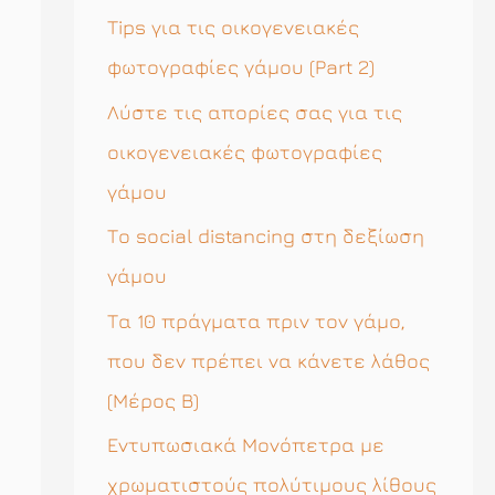
η
Tips για τις οικογενειακές
σ
φωτογραφίες γάμου (Part 2)
η
Λύστε τις απορίες σας για τις
γ
οικογενειακές φωτογραφίες
ι
γάμου
α
Το social distancing στη δεξίωση
:
γάμου
Τα 10 πράγματα πριν τον γάμο,
που δεν πρέπει να κάνετε λάθος
(Μέρος Β)
Εντυπωσιακά Μονόπετρα με
χρωματιστούς πολύτιμους λίθους