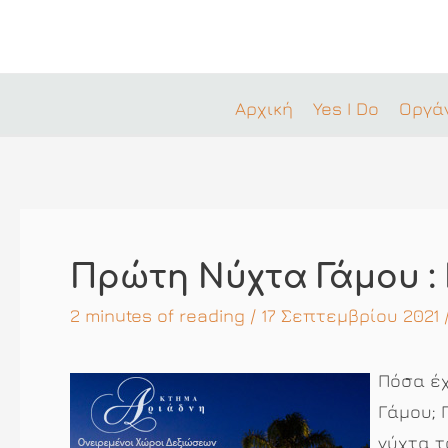
Μετάβαση
στο
περιεχόμενο
Αρχική
Yes I Do
Οργά
Πρώτη Νύχτα Γάμου : 
2 minutes of reading
/ 17 Σεπτεμβρίου 2021
Πόσα έχ
Γάμου; 
νύχτα τ