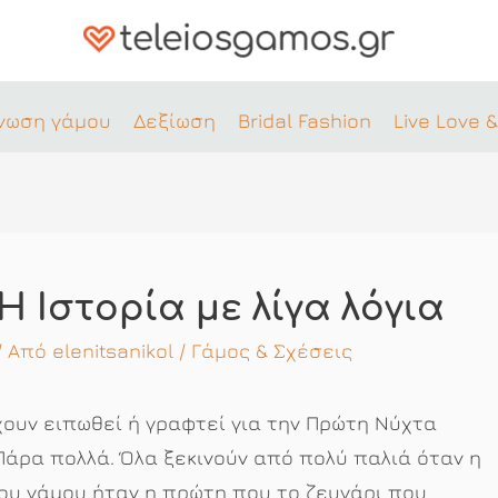
νωση γάμου
Δεξίωση
Bridal Fashion
Live Love &
Η Ιστορία με λίγα λόγια
 / Από
elenitsanikol
/
Γάμος & Σχέσεις
ουν ειπωθεί ή γραφτεί για την Πρώτη Νύχτα
Πάρα πολλά. Όλα ξεκινούν από πολύ παλιά όταν η
ου γάμου ήταν η πρώτη που το ζευγάρι που