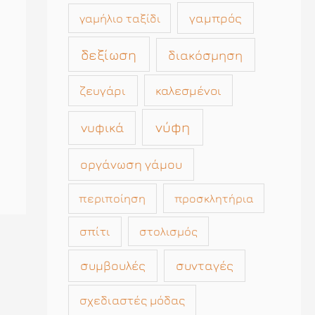
γαμπρός
γαμήλιο ταξίδι
δεξίωση
διακόσμηση
καλεσμένοι
ζευγάρι
νύφη
νυφικά
οργάνωση γάμου
περιποίηση
προσκλητήρια
σπίτι
στολισμός
συμβουλές
συνταγές
σχεδιαστές μόδας