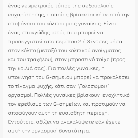
ένας γεωμετρικός τόπος της σεξουαλικής
ευχαρίστησης, ο οποίος βρίσκεται κάτω από την
επιφάνεια του κόλπου μιας γυναίκας. Είναι
ένας σπογγώδης ιστός που μπορεί να
προσεγγιστεί από περίπου 2 ή 3 ίντσες μέσα
στον κόλπο (μεταξύ του κολπικού ανοίγματος
και του τραχήλου), στον μπροστινό τοίχο (προς
την κοιλιά σας). Για πολλές γυναίκες, η
υποκίνηση του
G
-σημείου μπορεί να προκαλέσει
το τίναγμα ψυχής, κάτι σαν
\”ολόσωμοι\”
οργασμοί. Πολλές γυναίκες βρίσκουν
ενοχλητικό
τον ερεθισμό των
G
-σημείων, και προτιμούν να
αποφύγουν αυτή τη ευαίσθητη περιοχή.
Εντούτοις, αξίζει να ανακαλύψετε εάν έχετε
αυτή την οργασμική δυνατότητα.