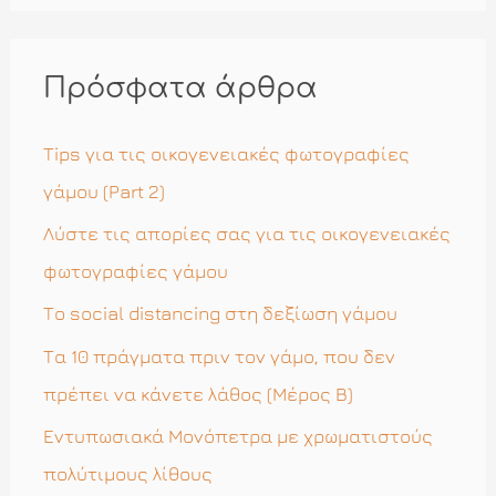
α
ζ
ή
Πρόσφατα άρθρα
τ
η
Tips για τις οικογενειακές φωτογραφίες
σ
γάμου (Part 2)
η
Λύστε τις απορίες σας για τις οικογενειακές
γ
φωτογραφίες γάμου
ι
Το social distancing στη δεξίωση γάμου
α
Τα 10 πράγματα πριν τον γάμο, που δεν
:
πρέπει να κάνετε λάθος (Μέρος Β)
Εντυπωσιακά Μονόπετρα με χρωματιστούς
πολύτιμους λίθους