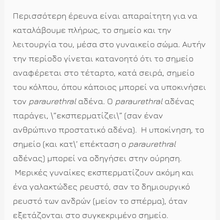
Περισσότερη έρευνα είναι απαραίτητη για να
καταλάβουμε πλήρως, το σημείο και την
λειτουργία του, μέσα στο γυναικείο σώμα. Αυτήν
την περίοδο γίνεται κατανοητό ότι το σημείο
αναφέρεται στο τέταρτο, κατά σειρά, σημείο
του κόλπου, όπου κάποιος μπορεί να υποκινήσει
τον
paraurethral
αδένα. Ο
paraurethral
αδένας
παράγει, \”εκσπερματίζει\” (σαν έναν
ανθρώπινο προστατικό αδένα).
Η υποκίνηση, το
σημείο (και κατ\’ επέκταση ο
paraurethral
αδένας) μπορεί να οδηγήσει στην ούρηση.
Μερικές γυναίκες εκσπερματίζουν ακόμη και
ένα γαλακτώδες ρευστό, σαν το δημιουργικό
ρευστό των ανδρών (μείον το σπέρμα), όταν
εξετάζονται στο συγκεκριμένο σημείο.