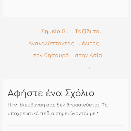
Πλοήγηση
←
Σημείο G :
Ταξίδι του
άρθρων
Ανακαλύπτοντας
μέλιτος
τον θησαυρό
στην Ασία
→
Αφήστε ένα Σχόλιο
Η ηλ. διεύθυνση σας δεν δημοσιεύεται.
Τα
υποχρεωτικά πεδία σημειώνονται με
*
Πληκτρολογήστε