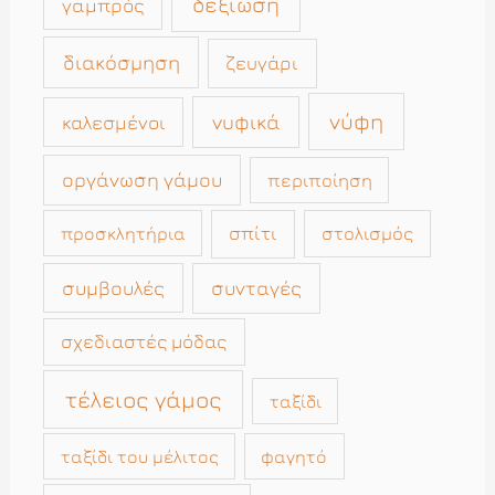
δεξίωση
γαμπρός
διακόσμηση
ζευγάρι
νύφη
νυφικά
καλεσμένοι
οργάνωση γάμου
περιποίηση
σπίτι
στολισμός
προσκλητήρια
συμβουλές
συνταγές
σχεδιαστές μόδας
τέλειος γάμος
ταξίδι
ταξίδι του μέλιτος
φαγητό