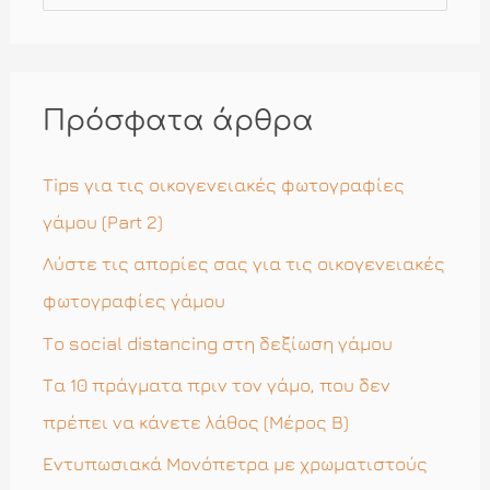
α
ζ
ή
Πρόσφατα άρθρα
τ
η
Tips για τις οικογενειακές φωτογραφίες
σ
γάμου (Part 2)
η
Λύστε τις απορίες σας για τις οικογενειακές
γ
φωτογραφίες γάμου
ι
Το social distancing στη δεξίωση γάμου
α
Τα 10 πράγματα πριν τον γάμο, που δεν
:
πρέπει να κάνετε λάθος (Μέρος Β)
Εντυπωσιακά Μονόπετρα με χρωματιστούς