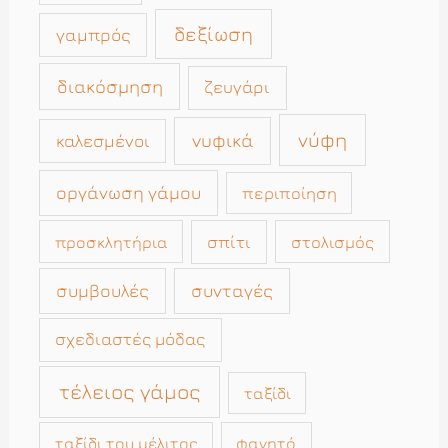
δεξίωση
γαμπρός
διακόσμηση
ζευγάρι
νύφη
νυφικά
καλεσμένοι
οργάνωση γάμου
περιποίηση
σπίτι
στολισμός
προσκλητήρια
συμβουλές
συνταγές
σχεδιαστές μόδας
τέλειος γάμος
ταξίδι
ταξίδι του μέλιτος
φαγητό