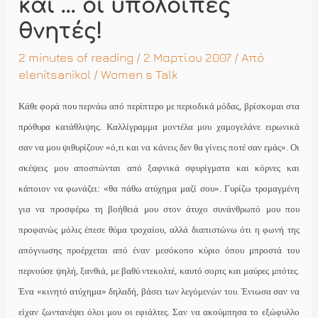
και … οι υπόλοιπες
θνητές!
2 minutes of reading
/ 2 Μαρτίου 2007 / Από
elenitsanikol
/
Women s Talk
Κάθε φορά που περνάω από περίπτερο με περιοδικά μόδας, βρίσκομαι στα
πρόθυρα κατάθλιψης. Καλλίγραμμα μοντέλα μου χαμογελάνε ειρωνικά
σαν να μου ψιθυρίζουν
«ό,τι και να κάνεις δεν θα γίνεις ποτέ σαν εμάς». Οι
σκέψεις μου αποσπώνται από ξαφνικά σφυρίγματα και κόρνες και
κάποιον να φωνάζει: «θα πάθω ατύχημα μαζί σου». Γυρίζω τρομαγμένη
για να προσφέρω τη βοήθειά μου στον άτυχο συνάνθρωπό μου που
προφανώς μόλις έπεσε θύμα τροχαίου, αλλά διαπιστώνω ότι η φωνή της
απόγνωσης προέρχεται από έναν μεσόκοπο κύριο όπου μπροστά του
περνούσε ψηλή, ξανθιά, με βαθύ ντεκολτέ, καυτό σορτς και μαύρες μπότες.
Ένα «κινητό ατύχημα» δηλαδή, βάσει των λεγόμενών του. Ένιωσα σαν να
είχαν ζωντανέψει όλοι μου οι εφιάλτες. Σαν να ακούμπησα το εξώφυλλο