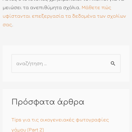
μειώσει τα ανεπιθύμητα σχόλια.
Μάθετε πώς
υφίστανται επεξεργασία τα δεδομένα των σχολίων
σας
.
Α
ν
α
ζ
ή
Πρόσφατα άρθρα
τ
η
Tips για τις οικογενειακές φωτογραφίες
σ
γάμου (Part 2)