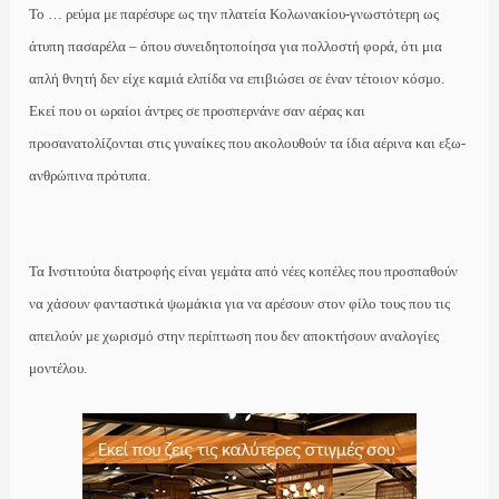
Το … ρεύμα με παρέσυρε ως την πλατεία Κολωνακίου-γνωστότερη ως
άτυπη πασαρέλα – όπου συνειδητοποίησα για πολλοστή φορά, ότι μια
απλή θνητή δεν είχε καμιά ελπίδα να επιβιώσει σε έναν τέτοιον κόσμο.
Εκεί που οι ωραίοι άντρες σε προσπερνάνε σαν αέρας
και
προσανατολίζονται στις γυναίκες που ακολουθούν τα ίδια αέρινα και εξω-
ανθρώπινα πρότυπα.
Τα Ινστιτούτα διατροφής είναι γεμάτα από νέες κοπέλες που προσπαθούν
να χάσουν φανταστικά ψωμάκια για να αρέσουν στον φίλο τους που τις
απειλούν με χωρισμό στην περίπτωση που δεν αποκτήσουν αναλογίες
μοντέλου.