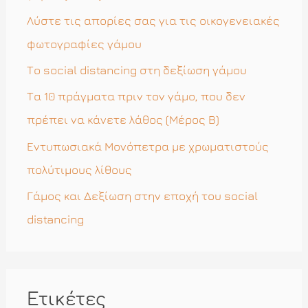
η
Λύστε τις απορίες σας για τις οικογενειακές
γ
φωτογραφίες γάμου
ι
Το social distancing στη δεξίωση γάμου
α
Τα 10 πράγματα πριν τον γάμο, που δεν
:
πρέπει να κάνετε λάθος (Μέρος Β)
Εντυπωσιακά Μονόπετρα με χρωματιστούς
πολύτιμους λίθους
Γάμος και Δεξίωση στην εποχή του social
distancing
Ετικέτες