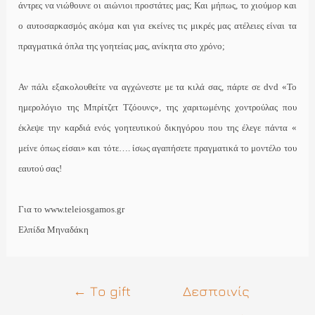
άντρες να νιώθουνε οι αιώνιοι προστάτες μας; Και μήπως, το χιούμορ και
ο αυτοσαρκασμός ακόμα και για εκείνες τις μικρές μας ατέλειες είναι τα
πραγματικά όπλα της γοητείας μας, ανίκητα στο χρόνο;
Αν πάλι εξακολουθείτε να αγχώνεστε με τα κιλά σας, πάρτε σε
dvd
«Το
ημερολόγιο της Μπρίτζετ Τζόουνς», της χαριτωμένης χοντρούλας που
έκλεψε την καρδιά ενός γοητευτικού δικηγόρου που της έλεγε πάντα «
μείνε όπως είσαι» και τότε…. ίσως αγαπήσετε πραγματικά
το μοντέλο του
εαυτού σας!
Για το
www
.
teleiosgamos
.
gr
Ελπίδα Μηναδάκη
Πλοήγηση
←
Τo gift
Δεσποινίς
άρθρων