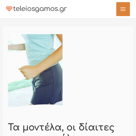
Μετάβαση
στο
Mai
περιεχόμενο
Men
Τα μοντέλα, oι δίαιτες