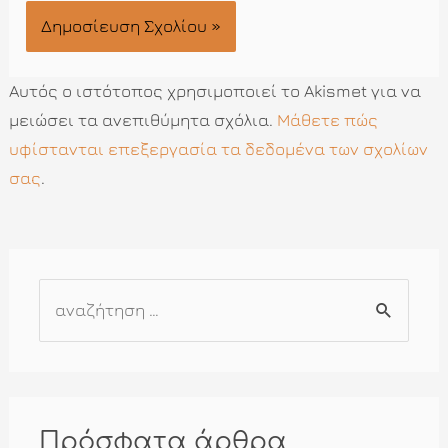
Αυτός ο ιστότοπος χρησιμοποιεί το Akismet για να
μειώσει τα ανεπιθύμητα σχόλια.
Μάθετε πώς
υφίστανται επεξεργασία τα δεδομένα των σχολίων
σας
.
Α
ν
α
ζ
ή
Πρόσφατα άρθρα