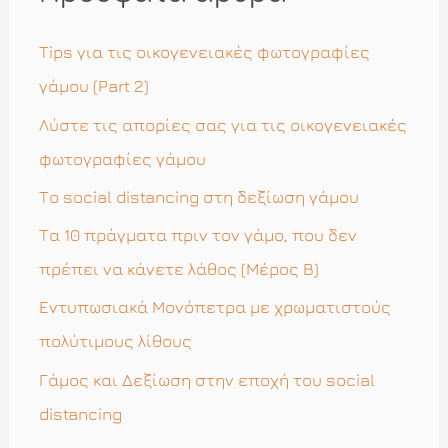
τ
η
Tips για τις οικογενειακές φωτογραφίες
σ
γάμου (Part 2)
η
Λύστε τις απορίες σας για τις οικογενειακές
γ
φωτογραφίες γάμου
ι
Το social distancing στη δεξίωση γάμου
α
Τα 10 πράγματα πριν τον γάμο, που δεν
:
πρέπει να κάνετε λάθος (Μέρος Β)
Εντυπωσιακά Μονόπετρα με χρωματιστούς
πολύτιμους λίθους
Γάμος και Δεξίωση στην εποχή του social
distancing