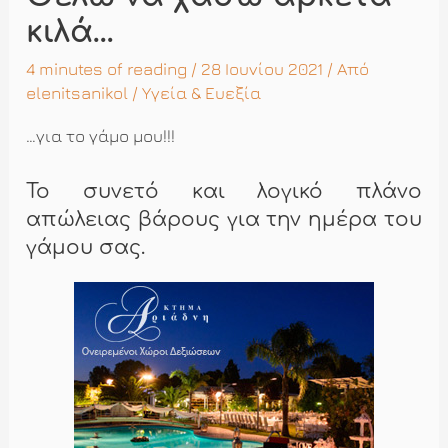
κιλά…
4 minutes of reading
/ 28 Ιουνίου 2021 / Από
elenitsanikol
/
Υγεία & Ευεξία
…για το γάμο μου!!!
Το συνετό και λογικό πλάνο
απώλειας βάρους για την ημέρα του
γάμου σας.