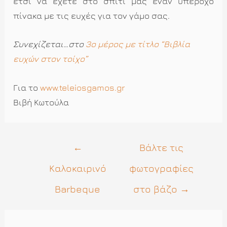
έτσι να έχετε στο σπίτι μας έναν υπέροχο
πίνακα με τις ευχές για τον γάμο σας.
Συνεχίζεται…στο
3ο μέρος με τίτλο “Βιβλία
ευχών στον τοίχο”
Για το
www.teleiosgamos.gr
Βιβή Κωτούλα
Πλοήγηση
←
Βάλτε τις
άρθρων
Καλοκαιρινό
φωτογραφίες
Barbeque
στο βάζο
→