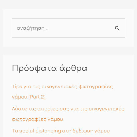
Α
ν
α
ζ
ή
Πρόσφατα άρθρα
τ
η
Tips για τις οικογενειακές φωτογραφίες
σ
γάμου (Part 2)
η
Λύστε τις απορίες σας για τις οικογενειακές
γ
φωτογραφίες γάμου
ι
Το social distancing στη δεξίωση γάμου