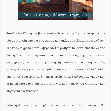
Φτιάξτε ένα
DVD
ή μια βιντεοκασέτα λίγων λεπτών(όχι μεγαλύτερη των 8-
10) με στοιχεία από όλες τις φάσεις τις ηλικίας σας. Ελάτε σε συνεννόηση
με τον φωτογράφο ή τον κάμεραμαν και ρωτήστε τους εάν μπορούν να σας
βοηθήσουν στην πραγματοποίηση αυτού του επιχειρήματος. Ενώστε
φωτογραφίες σας από την γέννηση, τη παιδική και την εφηβική σας
ηλικία, φωτογραφίες από το σχολείο, τον στρατό, τη φοιτητική ζωή, αλλά
και κοινές φωτογραφίες. Επίσης μπορείτε να τις εμπλουτίσετε ακόμα και
με μικρά σποτ από οικιακές βιντεοταινίες που πιθανόν να έχετε εσείς ή και
συγγενικά σας πρόσωπα.
Ολοκληρώστε αυτή την μικρή τηλεταινία με την κατάλληλη μουσική. Να