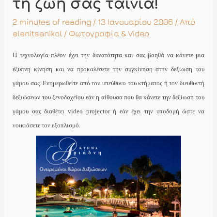
τη ζωή σας ταινία!
2 minutes of reading
/ 13 Ιανουαρίου 2006 / Από
elenitsanikol
/
Φωτογραφία & Video
Η τεχνολογία πλέον έχει την δυνατότητα και σας βοηθά να κάνετε μια
έξυπνη κίνηση και να προκαλέσετε την συγκίνηση στην δεξίωση του
γάμου σας. Ενημερωθείτε από τον υπεύθυνο του κτήματος ή τον διευθυντή
δεξιώσεων του ξενοδοχείου εάν η αίθουσα που θα κάνετε την δεξίωση του
γάμου σας διαθέτει
video
projector
ή εάν έχει την υποδομή ώστε να
νοικιάσετε τον εξοπλισμό.