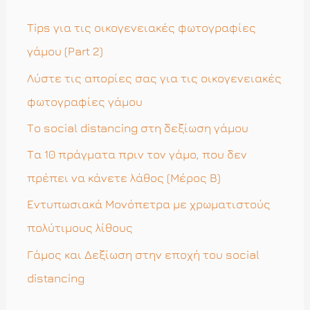
τ
η
Tips για τις οικογενειακές φωτογραφίες
σ
γάμου (Part 2)
η
Λύστε τις απορίες σας για τις οικογενειακές
γ
φωτογραφίες γάμου
ι
Το social distancing στη δεξίωση γάμου
α
Τα 10 πράγματα πριν τον γάμο, που δεν
:
πρέπει να κάνετε λάθος (Μέρος Β)
Εντυπωσιακά Μονόπετρα με χρωματιστούς
πολύτιμους λίθους
Γάμος και Δεξίωση στην εποχή του social
distancing