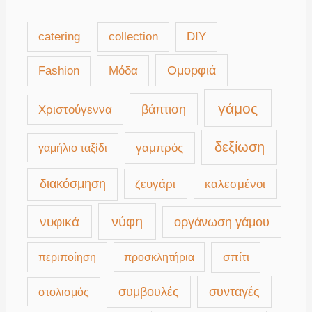
catering
collection
DIY
Μόδα
Ομορφιά
Fashion
γάμος
βάπτιση
Χριστούγεννα
δεξίωση
γαμπρός
γαμήλιο ταξίδι
διακόσμηση
καλεσμένοι
ζευγάρι
νύφη
νυφικά
οργάνωση γάμου
περιποίηση
προσκλητήρια
σπίτι
συμβουλές
συνταγές
στολισμός