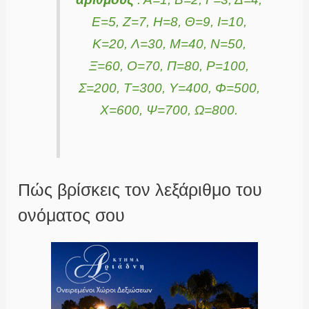
Ε=5, Ζ=7, Η=8, Θ=9, Ι=10,
Κ=20, Λ=30, Μ=40, Ν=50,
Ξ=60, Ο=70, Π=80, Ρ=100,
Σ=200, Τ=300, Υ=400, Φ=500,
Χ=600, Ψ=700, Ω=800.
Πώς βρίσκεις τον λεξάριθμο του
ονόματος σου