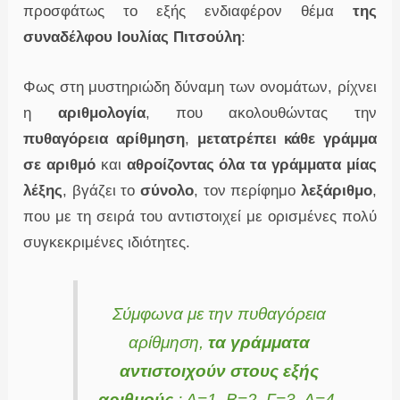
προσφάτως το εξής ενδιαφέρον θέμα
της
συναδέλφου Ιουλίας Πιτσούλη
:
Φως στη μυστηριώδη δύναμη των ονομάτων, ρίχνει
η
αριθμολογία
, που ακολουθώντας την
πυθαγόρεια αρίθμηση
,
μετατρέπει κάθε γράμμα
σε αριθμό
και
αθροίζοντας όλα τα γράμματα μίας
λέξης
, βγάζει το
σύνολο
, τον περίφημο
λεξάριθμο
,
που με τη σειρά του αντιστοιχεί με ορισμένες πολύ
συγκεκριμένες ιδιότητες.
Σύμφωνα με την πυθαγόρεια
αρίθμηση,
τα γράμματα
αντιστοιχούν στους εξής
αριθμούς
: Α=1, Β=2, Γ=3, Δ=4,