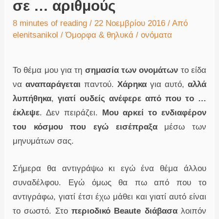
σε … αριθμούς
8 minutes of reading
/ 22 Νοεμβρίου 2016 / Από
elenitsanikol
/
Όμορφα & θηλυκά
/
ονόματα
Το θέμα μου για τη
σημασία των ονομάτων
το είδα
να
αναπαράγεται
παντού.
Χάρηκα
για αυτό,
αλλά
λυπήθηκα
,
γιατί ουδείς ανέφερε από που το …
έκλεψε
. Δεν πειράζει.
Μου αρκεί το ενδιαφέρον
του κόσμου που εγώ εισέπραξα
μέσω των
μηνυμάτων σας.
Σήμερα θα αντιγράψω κι εγώ ένα θέμα άλλου
συναδέλφου. Εγώ όμως θα πω από που το
αντιγράφω, γιατί έτσι έχω μάθει και γιατί αυτό είναι
το σωστό. Στο
περιοδικό Beaute διάβασα
λοιπόν