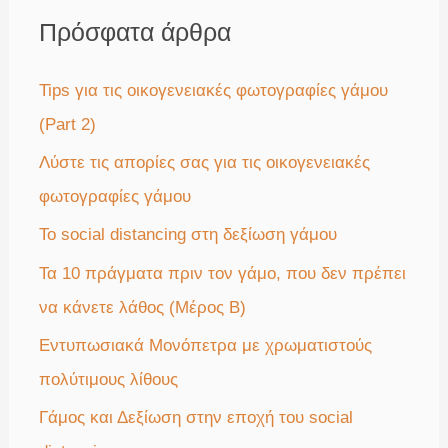
ή
Πρόσφατα άρθρα
τ
η
Tips για τις οικογενειακές φωτογραφίες γάμου
σ
(Part 2)
η
Λύστε τις απορίες σας για τις οικογενειακές
γ
φωτογραφίες γάμου
ι
Το social distancing στη δεξίωση γάμου
α
Τα 10 πράγματα πριν τον γάμο, που δεν πρέπει
:
να κάνετε λάθος (Μέρος Β)
Εντυπωσιακά Μονόπετρα με χρωματιστούς
πολύτιμους λίθους
Γάμος και Δεξίωση στην εποχή του social