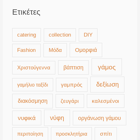
Ετικέτες
catering
collection
DIY
Μόδα
Ομορφιά
Fashion
γάμος
βάπτιση
Χριστούγεννα
δεξίωση
γαμπρός
γαμήλιο ταξίδι
διακόσμηση
καλεσμένοι
ζευγάρι
νύφη
νυφικά
οργάνωση γάμου
περιποίηση
προσκλητήρια
σπίτι