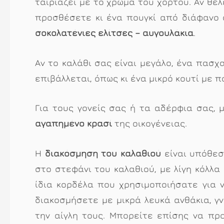
ταιριάζει με το χρώμα του χόρτου. Αν θέλ
προσθέσετε κι ένα πουγκί από διάφανο 
σοκολατένιες ελίτσες – αυγουλάκια
.
Αν το καλάθι σας είναι μεγάλο, ένα πασχ
επιβάλλεται, όπως κι ένα μικρό κουτί με 
Για τους γονείς σας ή τα αδέρφια σας,
αγαπημένο κρασί
της οικογένειας.
Η
διακόσμηση του καλαθιού
είναι υπόθεσ
στο στεφάνι του καλαθιού, με λίγη κόλλα 
ίδια κορδέλα που χρησιμοποιήσατε για 
διακοσμήσετε με μικρά λευκά ανθάκια, γ
την αίγλη τους. Μπορείτε επίσης να πρ