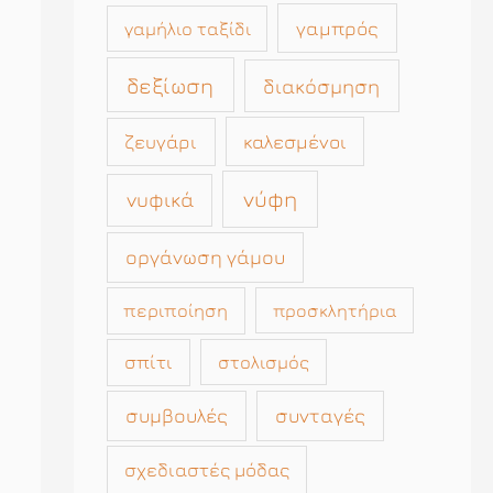
γαμπρός
γαμήλιο ταξίδι
δεξίωση
διακόσμηση
καλεσμένοι
ζευγάρι
νύφη
νυφικά
οργάνωση γάμου
περιποίηση
προσκλητήρια
σπίτι
στολισμός
συμβουλές
συνταγές
σχεδιαστές μόδας