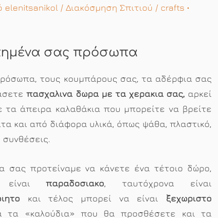
πό
elenitsanikol
/
Διακόσμηση Σπιτιού
/
crafts
•
απημένα σας πρόσωπα
πρόσωπα, τους κουμπάρους σας, τα αδέρφια σας
μάσετε
πασχαλινά δώρα με τα χεράκια σας,
αρκεί
ε τα άπειρα καλαθάκια που μπορείτε να βρείτε
τα και από διάφορα υλικά, όπως ψάθα, πλαστικό,
 συνθέσεις.
θα σας προτείναμε να κάνετε ένα τέτοιο δώρο,
ς είναι
παραδοσιακό
, ταυτόχρονα είναι
οίητο
και τέλος μπορεί να είναι
ξεχωριστό
α τα «καλούδια» που θα προσθέσετε και τα