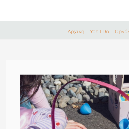
Μετάβαση
στο
περιεχόμενο
Αρχική
Yes I Do
Οργά