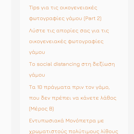
η
Tips για τις οικογενειακές
σ
φωτογραφίες γάμου (Part 2)
η
Λύστε τις απορίες σας για τις
γ
οικογενειακές φωτογραφίες
ι
γάμου
α
Το social distancing στη δεξίωση
:
γάμου
Τα 10 πράγματα πριν τον γάμο,
που δεν πρέπει να κάνετε λάθος
(Μέρος Β)
Εντυπωσιακά Μονόπετρα με
χρωματιστούς πολύτιμους λίθους