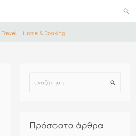
Ανα
 Travel
Home & Cooking
Α
ν
α
ζ
ή
Πρόσφατα άρθρα
τ