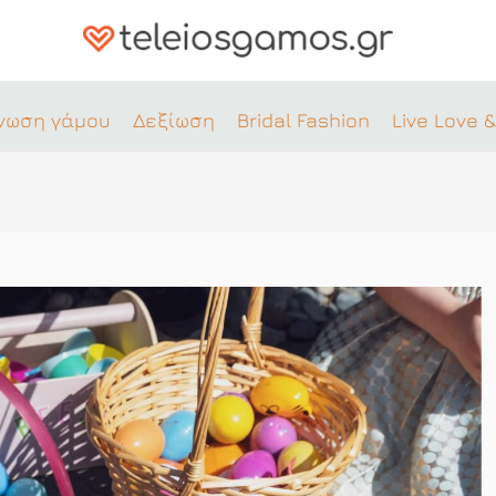
νωση γάμου
Δεξίωση
Bridal Fashion
Live Love &