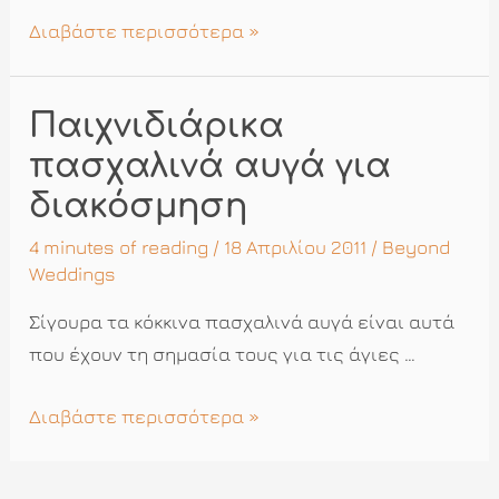
Γιορτινά
Διαβάστε περισσότερα »
δώρα
από
Παιχνιδιάρικα
τα
χεράκια
πασχαλινά αυγά για
σας
διακόσμηση
4 minutes of reading
/ 18 Απριλίου 2011 /
Beyond
Weddings
Σίγουρα τα κόκκινα πασχαλινά αυγά είναι αυτά
που έχουν τη σημασία τους για τις άγιες …
Παιχνιδιάρικα
Διαβάστε περισσότερα »
πασχαλινά
αυγά