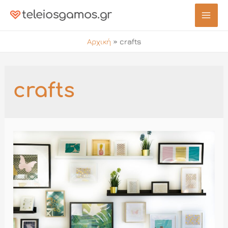
Μετάβαση
στο
Mai
περιεχόμενο
Αρχική
»
crafts
Men
crafts