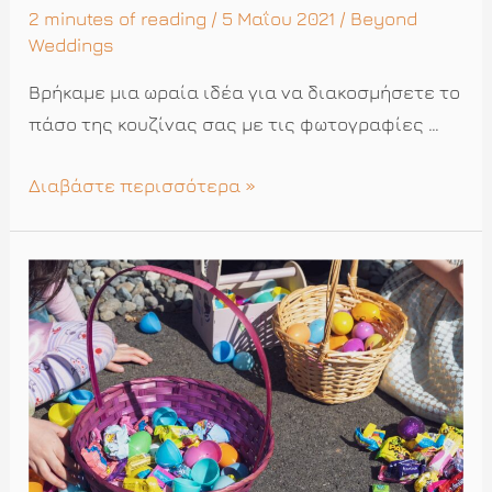
2 minutes of reading
/ 5 Μαΐου 2021 /
Beyond
Weddings
Βρήκαμε μια ωραία ιδέα για να διακοσμήσετε το
πάσο της κουζίνας σας με τις φωτογραφίες …
Βάλτε
Διαβάστε περισσότερα »
τις
φωτογραφίες
στο
βάζο