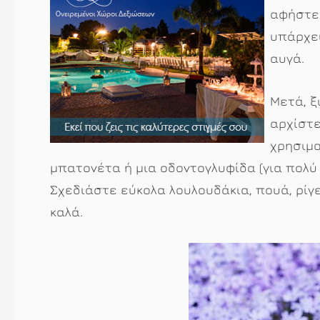
αφήστε 
υπάρχει
αυγά.
Μετά, ξ
αρχίστε
χρησιμο
μπατονέτα ή μια οδοντογλυφίδα (για πολύ
Σχεδιάστε εύκολα λουλουδάκια, πουά, ρίγ
καλά.