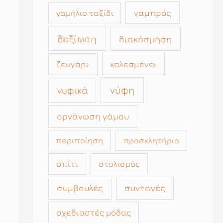
γαμπρός
γαμήλιο ταξίδι
δεξίωση
διακόσμηση
καλεσμένοι
ζευγάρι
νύφη
νυφικά
οργάνωση γάμου
περιποίηση
προσκλητήρια
σπίτι
στολισμός
συμβουλές
συνταγές
σχεδιαστές μόδας