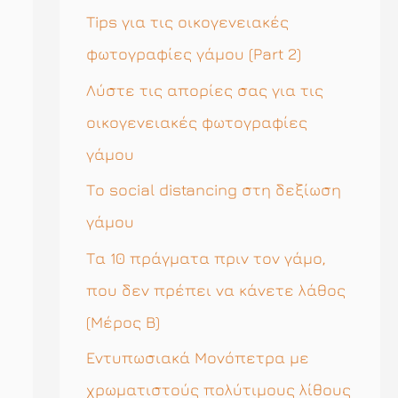
η
Tips για τις οικογενειακές
σ
φωτογραφίες γάμου (Part 2)
η
Λύστε τις απορίες σας για τις
γ
οικογενειακές φωτογραφίες
ι
γάμου
α
Το social distancing στη δεξίωση
:
γάμου
Τα 10 πράγματα πριν τον γάμο,
που δεν πρέπει να κάνετε λάθος
(Μέρος Β)
Εντυπωσιακά Μονόπετρα με
χρωματιστούς πολύτιμους λίθους