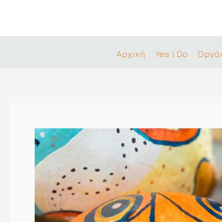
Μετάβαση
στο
περιεχόμενο
Αρχική
Yes I Do
Οργά