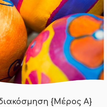
διακόσμηση {Μέρος Α}