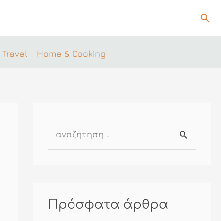
Ανα
 Travel
Home & Cooking
Α
ν
α
ζ
ή
Πρόσφατα άρθρα
τ