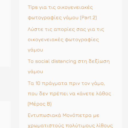
η
Tips για τις οικογενειακές
σ
φωτογραφίες γάμου (Part 2)
η
Λύστε τις απορίες σας για τις
γ
οικογενειακές φωτογραφίες
ι
γάμου
α
Το social distancing στη δεξίωση
:
γάμου
Τα 10 πράγματα πριν τον γάμο,
που δεν πρέπει να κάνετε λάθος
(Μέρος Β)
Εντυπωσιακά Μονόπετρα με
χρωματιστούς πολύτιμους λίθους