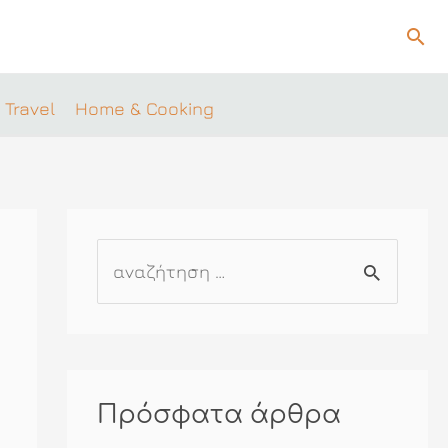
Ανα
 Travel
Home & Cooking
Α
ν
α
ζ
ή
Πρόσφατα άρθρα
τ