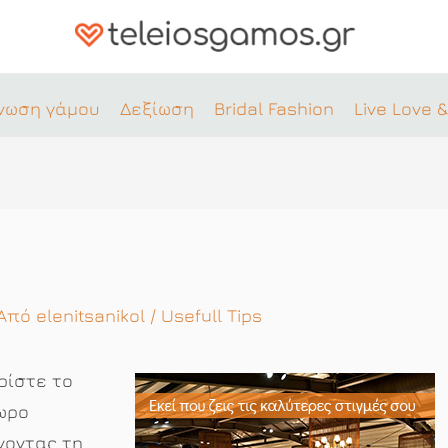
νωση γάμου
Δεξίωση
Bridal Fashion
Live Love &
 Από
elenitsanikol
/
Usefull Tips
ρίστε το
ωρο
νοντας τη