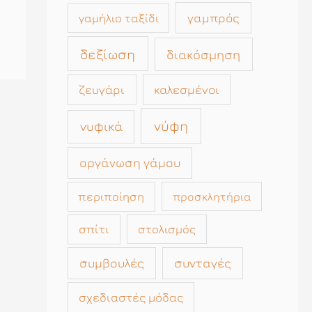
γαμπρός
γαμήλιο ταξίδι
δεξίωση
διακόσμηση
καλεσμένοι
ζευγάρι
νύφη
νυφικά
οργάνωση γάμου
περιποίηση
προσκλητήρια
σπίτι
στολισμός
συμβουλές
συνταγές
σχεδιαστές μόδας