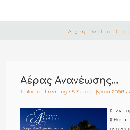
Μετάβαση
στο
περιεχόμενο
Αρχική
Yes I Do
Οργά
Αέρας Ανανέωσης…
1 minute of reading
/ 5 Σεπτεμβρίου 2006 /
Καλωσο
Φθινόπ
ανανεώ