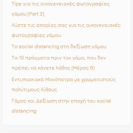
η
Tips για τις οικογενειακές φωτογραφίες
σ
γάμου (Part 2)
η
Λύστε τις απορίες σας για τις οικογενειακές
γ
φωτογραφίες γάμου
ι
Το social distancing στη δεξίωση γάμου
α
Τα 10 πράγματα πριν τον γάμο, που δεν
:
πρέπει να κάνετε λάθος (Μέρος Β)
Εντυπωσιακά Μονόπετρα με χρωματιστούς
πολύτιμους λίθους
Γάμος και Δεξίωση στην εποχή του social
distancing