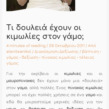
Τι δουλειά έχουν οι
κιμωλίες στον γάμο;
4 minutes of reading
/ 28 Οκτωβρίου 2011 / Από
elenitsanikol
/
Διακόσμηση Δεξίωσης
/
βάπτιση
•
γάμος
•
δεξίωση
•
πίνακας κιμωλίας
•
τέλειος
γάμος
Για την ακρίβεια οι
κιμωλίες
και οι
μαυροπίνακες
δεν έχουν μόνο μια «δουλειά»
στον
γάμο
, αλλά πολλές. Ένας
πίνακας κιμωλίας
μπορεί να έχει πολλές χρήσεις σε ένα
γάμο
και
εδώ θα μοιραστούμε μερικές ιδέες για τον
γάμο
, τη
βάφτιση
και τη
δεξίωση
που θα