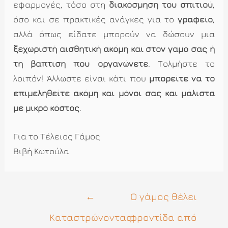
εφαρμογές, τόσο στη
διακόσμηση του σπιτιού
,
όσο και σε πρακτικές ανάγκες για το
γραφείο
,
αλλά όπως είδατε μπορούν να δώσουν μια
ξεχωριστή αισθητική ακόμη και στον γαμο σας ή
τη βαπτιση που οργανώνετε
. Τολμήστε το
λοιπόν! Άλλωστε είναι κάτι που
μπορείτε να το
επιμεληθείτε ακόμη και μόνοι σας και μάλιστα
με μικρό κόστος
.
Για το Τέλειος Γάμος
Βιβή Κωτούλα
Πλοήγηση
←
Ο γάμος θέλει
άρθρων
Καταστρώνοντας
φροντίδα από