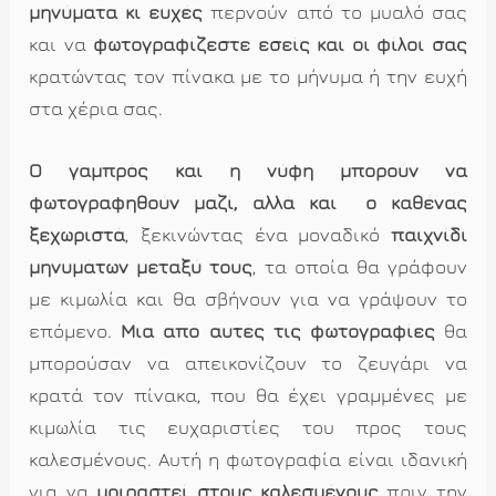
μηνύματα κι ευχές
περνούν από το μυαλό σας
και να
φωτογραφίζεστε εσείς και οι φίλοι σας
κρατώντας τον πίνακα με το μήνυμα ή την ευχή
στα χέρια σας.
Ο γαμπρός και η νύφη μπορούν να
φωτογραφηθούν μαζί, αλλά και ο καθένας
ξεχωριστά
, ξεκινώντας ένα μοναδικό
παιχνίδι
μηνυμάτων μεταξύ τους
, τα οποία θα γράφουν
με κιμωλία και θα σβήνουν για να γράψουν το
επόμενο.
Μια από αυτές τις φωτογραφίες
θα
μπορούσαν να απεικονίζουν το ζευγάρι να
κρατά τον πίνακα, που θα έχει γραμμένες με
κιμωλία τις ευχαριστίες του προς τους
καλεσμένους. Αυτή η φωτογραφία είναι ιδανική
για να
μοιραστεί στους καλεσμένους
πριν την