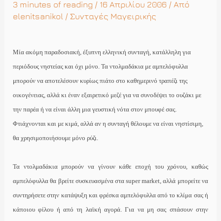
3 minutes of reading
/ 16 Απριλίου 2006 / Από
elenitsanikol
/
Συνταγές Μαγειρικής
Μία ακόμη παραδοσιακή, έξυπνη ελληνική συνταγή, κατάλληλη για
περιόδους νηστείας και όχι μόνο. Τα ντολμαδάκια με αμπελόφυλλα
μπορούν να αποτελέσουν κυρίως πιάτο στο καθημερινό τραπέζι της
οικογένειας, αλλά κι έναν εξαιρετικό μεζέ για να συνοδέψει το ουζάκι με
την παρέα ή να είναι άλλη μια γευστική νότα στον μπουφέ σας.
Φτιάχνονται και με κιμά, αλλά αν η συνταγή θέλουμε να είναι νηστίσιμη,
θα χρησιμοποιήσουμε μόνο ρύζι.
Τα ντολμαδάκια μπορούν να γίνουν κάθε εποχή του χρόνου, καθώς
αμπελόφυλλα θα βρείτε συσκευασμένα στα
super
market
, αλλά μπορείτε να
συντηρήσετε στην κατάψυξη και φρέσκα αμπελόφυλλα από το κλίμα σας ή
κάποιου φίλου ή από τη λαϊκή αγορά. Για να μη σας σπάσουν στην