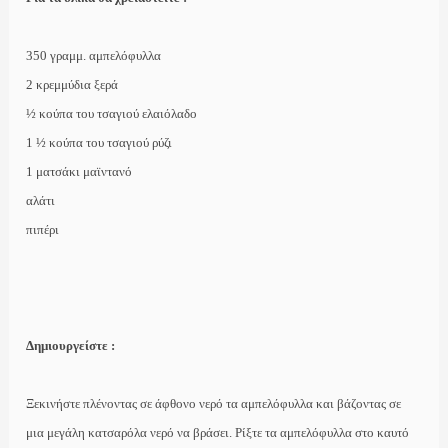
350 γραμμ. αμπελόφυλλα
2 κρεμμύδια ξερά
½ κούπα του τσαγιού ελαιόλαδο
1 ½ κούπα του τσαγιού ρύζι
1 ματσάκι μαϊντανό
αλάτι
πιπέρι
Δημιουργείστε :
Ξεκινήστε πλένοντας σε άφθονο νερό τα αμπελόφυλλα και βάζοντας σε
μια μεγάλη κατσαρόλα νερό να βράσει. Ρίξτε τα αμπελόφυλλα στο καυτό