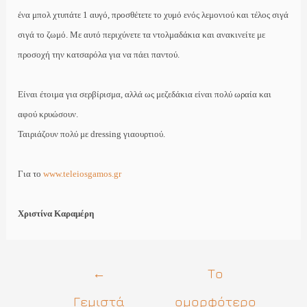
ένα μπολ χτυπάτε 1 αυγό, προσθέτετε το χυμό ενός λεμονιού και τέλος σιγά
σιγά το ζωμό. Με αυτό περιχύνετε τα ντολμαδάκια και ανακινείτε με
προσοχή την κατσαρόλα για να πάει παντού.
Είναι έτοιμα για σερβίρισμα, αλλά ως μεζεδάκια είναι πολύ ωραία και
αφού κρυώσουν.
Ταιριάζουν πολύ με
dressing
γιαουρτιού.
Για το
www.teleiosgamos.gr
Χριστίνα Καραμέρη
Πλοήγηση
←
Το
άρθρων
Γεμιστά
ομορφότερο