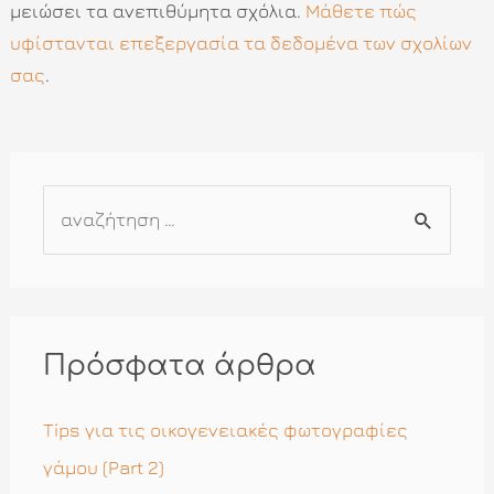
μειώσει τα ανεπιθύμητα σχόλια.
Μάθετε πώς
υφίστανται επεξεργασία τα δεδομένα των σχολίων
σας
.
Α
ν
α
ζ
ή
Πρόσφατα άρθρα
τ
η
Tips για τις οικογενειακές φωτογραφίες
σ
γάμου (Part 2)