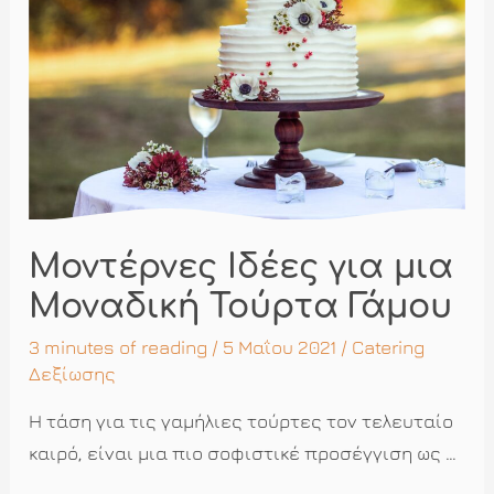
και
έρευνα
Μοντέρνες Ιδέες για μια
Μοναδική Τούρτα Γάμου
3 minutes of reading
/ 5 Μαΐου 2021 /
Catering
Δεξίωσης
Η τάση για τις γαμήλιες τούρτες τον τελευταίο
καιρό, είναι μια πιο σοφιστικέ προσέγγιση ως …