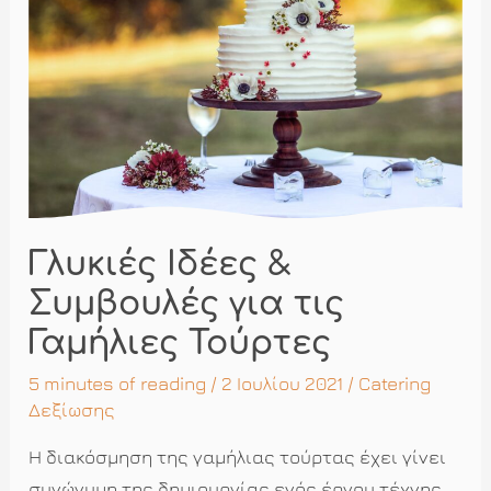
τούρτα
βρίσκουν
απαντήσεις
Γλυκιές Ιδέες &
Συμβουλές για τις
Γαμήλιες Τούρτες
5 minutes of reading
/ 2 Ιουλίου 2021 /
Catering
Δεξίωσης
Η διακόσμηση της γαμήλιας τούρτας έχει γίνει
συνώνυμη της δημιουργίας ενός έργου τέχνης,