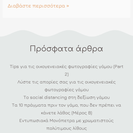
Μοντέρνες
Διαβάστε περισσότερα »
Ιδέες
για
μια
Μοναδική
Πρόσφατα άρθρα
Τούρτα
Γάμου
Tips για τις οικογενειακές φωτογραφίες γάμου (Part
2)
Λύστε τις απορίες σας για τις οικογενειακές
φωτογραφίες γάμου
Το social distancing στη δεξίωση γάμου
Τα 10 πράγματα πριν τον γάμο, που δεν πρέπει να
κάνετε λάθος (Μέρος Β)
Εντυπωσιακά Μονόπετρα με χρωματιστούς
πολύτιμους λίθους