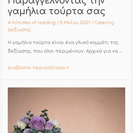
Παραγγέλνοντας την
γαμήλια τούρτα σας
4 minutes of reading
/ 6 Μαΐου 2021 /
Catering
Δεξίωσης
Η γαμήλια τούρτα είναι ένα γλυκό κομμάτι της
δεξίωσης, που όλοι περιμένουν. Αρχικά για να …
Παραγγέλνοντας
Διαβάστε περισσότερα »
την
γαμήλια
τούρτα
σας