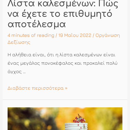
Λίστα καλεσμένων: Πώς
να έχετε το επιθυμητό
αποτέλεσμα
4 minutes of reading
/ 19 Μαΐου 2022 /
Οργάνωση
Δεξίωσης
Η αλήθεια είναι, ότι η λίστα καλεσμένων είναι
ένας μεγάλος πονοκέφαλος και προκαλεί πολύ
άγχος …
Λίστα
Διαβάστε περισσότερα »
καλεσμένων:
Πώς
να
έχετε
το