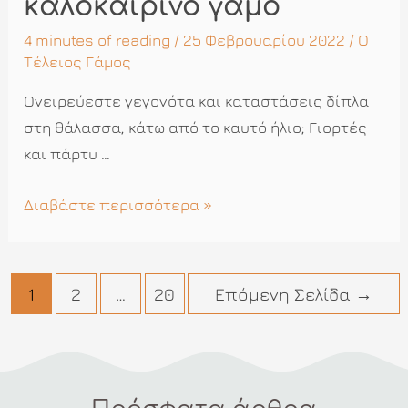
καλοκαιρινό γάμο
4 minutes of reading
/ 25 Φεβρουαρίου 2022 /
Ο
Τέλειος Γάμος
Ονειρεύεστε γεγονότα και καταστάσεις δίπλα
στη θάλασσα, κάτω από το καυτό ήλιο; Γιορτές
και πάρτυ …
Ιδέες
Διαβάστε περισσότερα »
για
έναν
καλοκαιρινό
Πλοήγηση
1
2
…
20
Επόμενη Σελίδα
→
γάμο
άρθρων