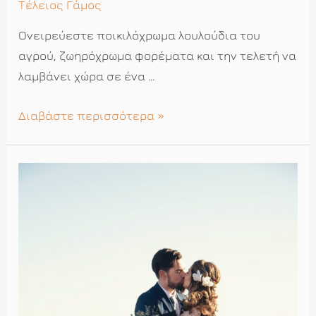
Τέλειος Γάμος
Ονειρεύεστε ποικιλόχρωμα λουλούδια του
αγρού, ζωηρόχρωμα φορέματα και την τελετή να
λαμβάνει χώρα σε ένα …
Ιδέες
Διαβάστε περισσότερα »
για
έναν
ανοιξιάτικο
γάμο