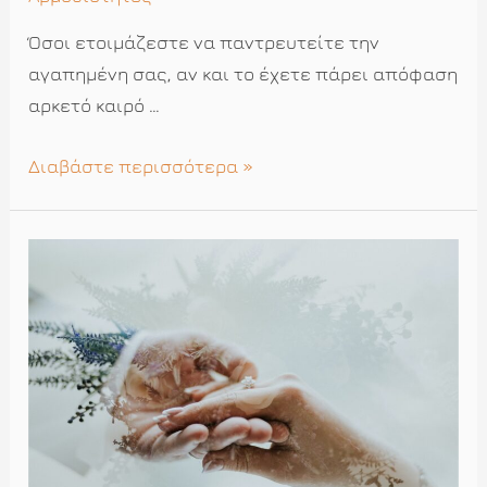
Όσοι ετοιμάζεστε να παντρευτείτε την
αγαπημένη σας, αν και το έχετε πάρει απόφαση
αρκετό καιρό …
Έχει
Διαβάστε περισσότερα »
και
ο
γαμπρός
τις
απορίες
του,
αλλά
εδώ
λύνονται