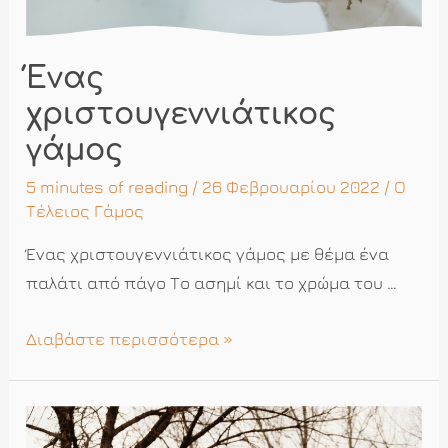
Ένας
χριστουγεννιάτικος
γάμος
5 minutes of reading
/ 26 Φεβρουαρίου 2022 /
Ο
Τέλειος Γάμος
Ένας χριστουγεννιάτικος γάμος με θέμα ένα
παλάτι από πάγο Το ασημί και το χρώμα του …
Ένας
Διαβάστε περισσότερα »
χριστουγεννιάτικος
γάμος