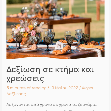
Ken
παντρεύτηκαν
και
ο
γάμος
τους
θα
μείνει
αξέχαστος
Δεξίωση σε κτήμα και
χρεώσεις
5 minutes of reading
/ 19 Μαΐου 2022 /
Χώροι
Δεξίωσης
Αυξάνονται από χρόνο σε χρόνο τα ζευγάρια