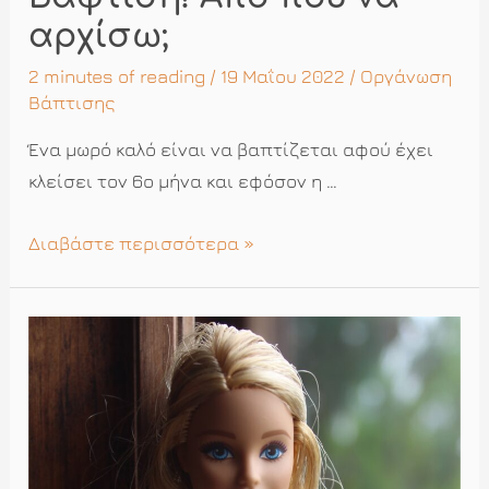
αρχίσω;
2 minutes of reading
/ 19 Μαΐου 2022 /
Οργάνωση
Βάπτισης
Ένα μωρό καλό είναι να βαπτίζεται αφού έχει
κλείσει τον 6ο μήνα και εφόσον η …
Βάφτιση!
Διαβάστε περισσότερα »
Από
που
να
αρχίσω;