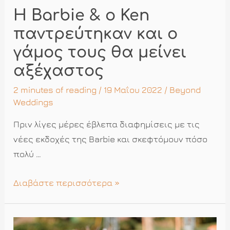
Η Barbie & ο Ken
παντρεύτηκαν και ο
γάμος τους θα μείνει
αξέχαστος
2 minutes of reading
/ 19 Μαΐου 2022 /
Beyond
Weddings
Πριν λίγες μέρες έβλεπα διαφημίσεις με τις
νέες εκδοχές της Barbie και σκεφτόμουν πόσο
πολύ …
Η
Διαβάστε περισσότερα »
Barbie
&
ο