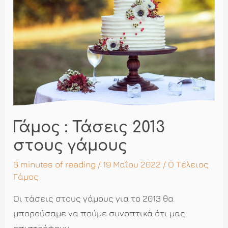
επιθυμητό
αποτέλεσμα
Γάμος : Τάσεις 2013
στους γάμους
6 minutes of reading
/ 19 Μαΐου 2022 /
Ο Τέλειος
Γάμος
Οι τάσεις στους γάμους για το 2013 θα
μπορούσαμε να πούμε συνοπτικά ότι μας
επιστρέφουν …