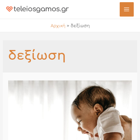
Μετάβαση
στο
Mai
περιεχόμενο
Αρχική
»
δεξίωση
Men
δεξίωση