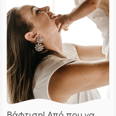
Βάφτιση! Από που να