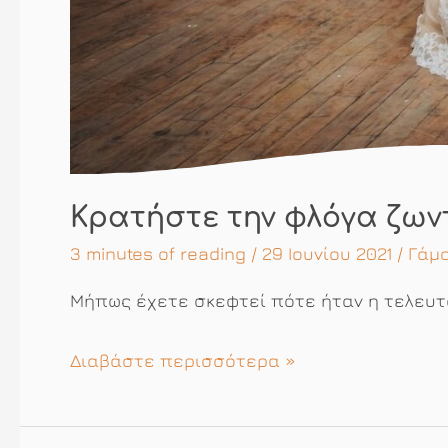
Κρατήστε την φλόγα ζων
3 minutes of reading
/ 29 Ιουνίου 2021 /
Γάμο
Μήπως έχετε σκεφτεί πότε ήταν η τελευτ
Κρατήστε
Διαβάστε περισσότερα »
την
φλόγα