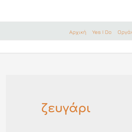
Μετάβαση
στο
περιεχόμενο
Αρχική
Yes I Do
Οργά
ζευγάρι