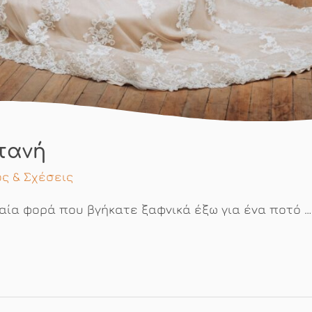
τανή
ς & Σχέσεις
αία φορά που βγήκατε ξαφνικά έξω για ένα ποτό …