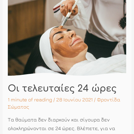
επιμονή…
Οι τελευταίες 24 ώρες
1 minute of reading
/ 28 Ιουνίου 2021 /
Φροντίδα
Σώματος
Τα θαύματα δεν διαρκούν και σίγουρα δεν
ολοκληρώνονται σε 24 ώρες. Βλέπετε, για να