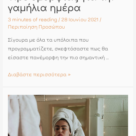
γαμήλια ημέρα
3 minutes of reading
/ 28 Ιουνίου 2021 /
Περιποίηση Προσώπου
Σίγουρα με όλα τα υπόλοιπα που
προγραμματίζετε, σκεφτόσαστε πως θα
είσαστε πανέμορφη την πιο σημαντική …
Tips
Διαβάστε περισσότερα »
ομορφιάς
για
την
γαμήλια
ημέρα