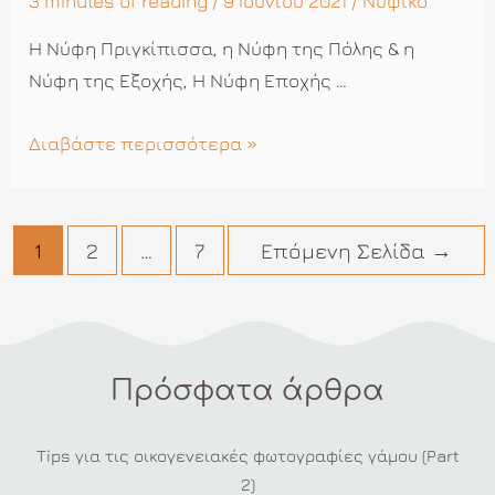
3 minutes of reading
/ 9 Ιουνίου 2021 /
Νυφικό
Η Νύφη Πριγκίπισσα, η Νύφη της Πόλης & η
Νύφη της Εξοχής, Η Νύφη Εποχής …
Τι
Διαβάστε περισσότερα »
νυφικό
ταιριάζει
στην
Πλοήγηση
1
2
…
7
Επόμενη Σελίδα
→
προσωπικότητά
άρθρων
σας;
Πρόσφατα άρθρα
Tips για τις οικογενειακές φωτογραφίες γάμου (Part
2)