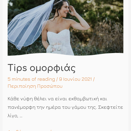
και
εσείς
Tips ομορφιάς
5 minutes of reading
/ 9 Ιουνίου 2021 /
Περιποίηση Προσώπου
Κάθε νύφη θέλει να είναι εκθαμβωτική και
πανέμορφη την ημέρα του γάμου της. Σκεφτείτε
λίγο, …