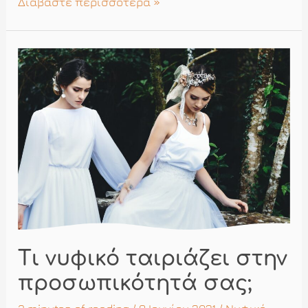
Tips
Διαβάστε περισσότερα »
ομορφιάς
Τι νυφικό ταιριάζει στην
προσωπικότητά σας;