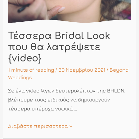
Τέσσερα Bridal Look
που θα λατρέψετε
{video}
1 minute of reading
/ 30 Νοεμβρίου 2021 /
Beyond
Weddings
Σε ένα video λίγων δευτερολέπτων της BHLDN,
βλέπουμε τους ειδικούς να δημιουργούν
τέσσερα υπέροχα νυφικά …
Τέσσερα
Διαβάστε περισσότερα »
Bridal