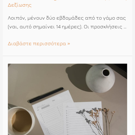
Δεξίωσης
Λοιπόν, μένουν δύο εβδομάδες από το γάμο σας
(ναι, αυτό σημαίνει 14 ημέρες). Οι προσκλήσεις …
Συμβουλές
Διαβάστε περισσότερα »
για
το
πλάνο
των
τραπεζιών
στη
δεξίωση