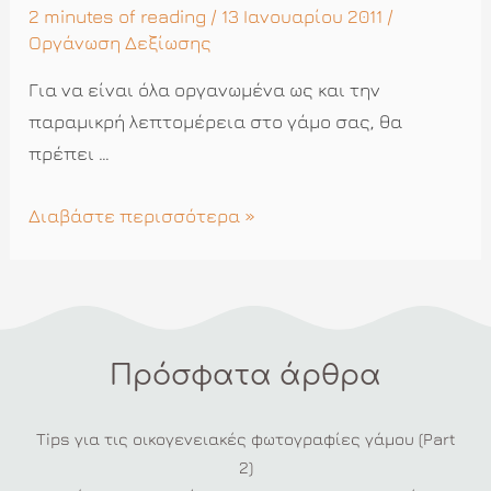
2 minutes of reading
/ 13 Ιανουαρίου 2011 /
Οργάνωση Δεξίωσης
Για να είναι όλα οργανωμένα ως και την
παραμικρή λεπτομέρεια στο γάμο σας, θα
πρέπει …
Μια
Διαβάστε περισσότερα »
κάρτα
για
κάθε
θέση
Πρόσφατα άρθρα
στο
τραπέζι
της
Tips για τις οικογενειακές φωτογραφίες γάμου (Part
2)
δεξίωσης