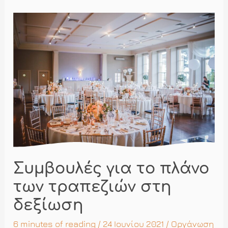
Πώς
να
έχετε
το
επιθυμητό
αποτέλεσμα
Συμβουλές για το πλάνο
των τραπεζιών στη
δεξίωση
6 minutes of reading
/ 24 Ιουνίου 2021 /
Οργάνωση