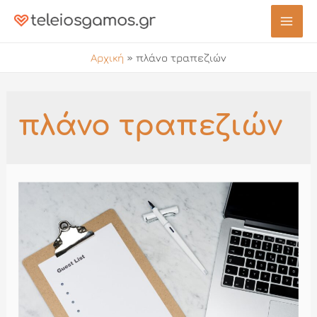
Μετάβαση
στο
Mai
περιεχόμενο
Αρχική
»
πλάνο τραπεζιών
Men
πλάνο τραπεζιών