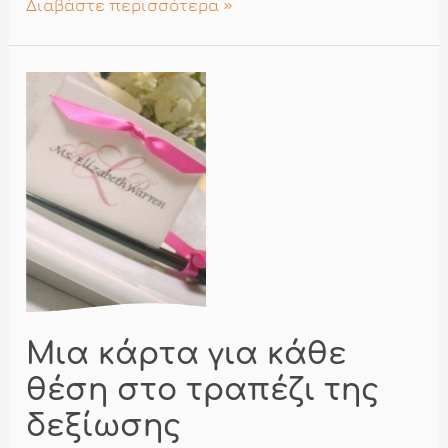
Καταστρώνοντας
Διαβάστε περισσότερα »
το
σχέδιο
των
τραπεζιών
στη
δεξίωση
Μια κάρτα για κάθε
θέση στο τραπέζι της
δεξίωσης